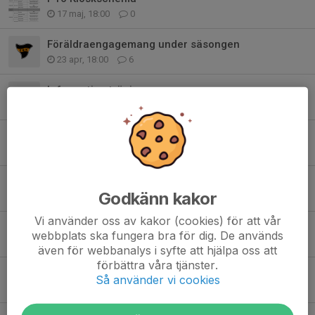
17 maj, 18:00
0
Föräldraengagemang under säsongen
23 apr, 18:00
6
Information träning
16 apr, 19:21
0
Information gällande matchställ
13 apr, 07:46
0
Föräldramöte 6/4
Godkänn kakor
8 apr, 09:14
0
Vi använder oss av kakor (cookies) för att vår
Vinterträning 2026
webbplats ska fungera bra för dig. De används
2 jan, 17:18
0
även för webbanalys i syfte att hjälpa oss att
förbättra våra tjänster.
Information om vinterträning och upplägg inför 2026
Så använder vi cookies
1 okt 2025
0