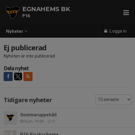
EGNAHEMS BK
P16
Logga in
Nyheter
Ej publicerad
Nyheten är inte publicerad
Dela nyhet
Tidigare nyheter
Sommaruppehåll
8 jun, 10:00
0
P16 Kioskschema