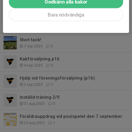
Godkänn alla kakor
Tack för ett härligt poolspel och fin avslutning!
28 sep 2025
1
Bara nödvändiga
Föräldrauppdrag vid poolspelet imorgon söndag 28 september
27 sep 2025
0
Stort tack!
7 sep 2025
3
Kakförsäljning p16
4 sep 2025
5
Hjälp vid föreningsförsäljning (p16)
3 sep 2025
1
Inställd träning 2/9
31 aug 2025
0
Föräldrauppdrag vid poolspelet den 7 september
25 aug 2025
1