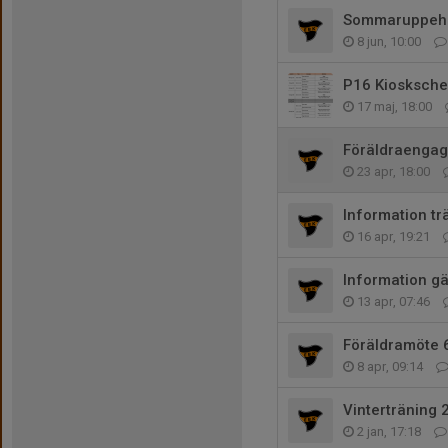
Sommaruppehå
8 jun, 10:00
P16 Kiosksch
17 maj, 18:00
Föräldraenga
23 apr, 18:00
Information tr
16 apr, 19:21
Information gä
13 apr, 07:46
Föräldramöte 
8 apr, 09:14
Vinterträning 
2 jan, 17:18