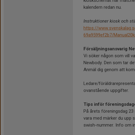
kioskschemat när matchern
kalendern redan nu.
Instruktioner kiosk och st
https://www.svenskalag.
69a9599ef2b7/Manual20k
Försäljningsansvarig N
Vi söker någon som vill va
Newbody. Den som tar dett
Anmäl dig genom att kom
Ledare/föräldrarepresenta
ovanstående uppgifter.
Tips inför föreningsda
På årets föreningsdag 23 m
vara med märker du upp sko
swish-nummer. Info om i