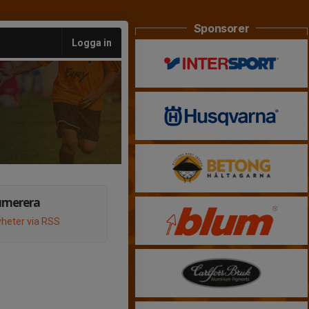
Sponsorer
Logga in
umerera
heter via RSS