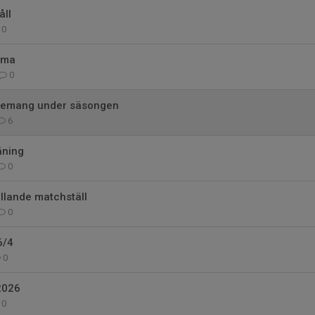
ll
0
ema
0
gemang under säsongen
6
äning
0
llande matchställ
0
6/4
0
2026
0