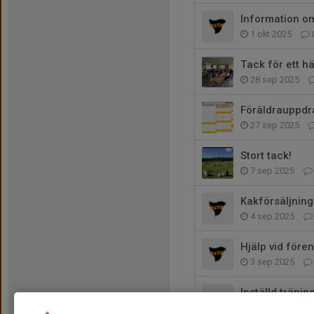
Information om
1 okt 2025
Tack för ett hä
28 sep 2025
Föräldrauppdr
27 sep 2025
Stort tack!
7 sep 2025
Kakförsäljning
4 sep 2025
Hjälp vid före
3 sep 2025
Inställd tränin
31 aug 2025