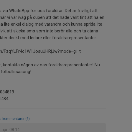
via WhatsApp för oss föräldrar. Det är frivilligt att
är vi var iväg på cupen att det hade varit fint att ha en
 lite enkel dialog med varandra och kunna sprida lite
vik att skicka sms som inte berör alla och ta gärna
ter direkt med ledare eller föräldrarepresentanter.
com/FzqYLFr4c1W1JosuUHRjJw?mode=gi_t
r, kontakta någon av oss föräldrarepresentanter! Nu
g fotbollssäsong!
0
2034819
91484
la kommentarer (6)...
 apr, 08:14