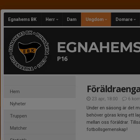
Egnahems BK
Herr
Dam
Ungdom
Domare
EGNAHEMS
P16
Föräldraeng
Hem
23 apr, 18:00
6 kom
Nyheter
Under en säsong är det må
behöver göras kring ett la
Truppen
mellan oss föräldrar. Til
Matcher
fotbollsgemenskap!