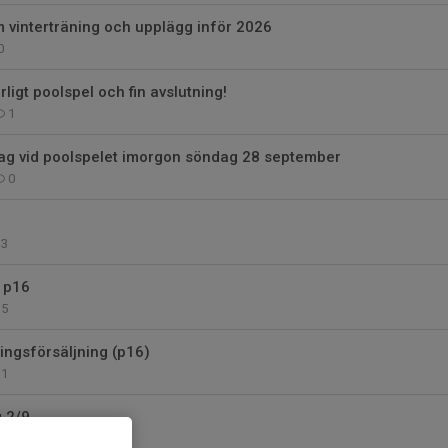
 vinterträning och upplägg inför 2026
0
rligt poolspel och fin avslutning!
1
ag vid poolspelet imorgon söndag 28 september
0
3
 p16
5
ningsförsäljning (p16)
1
g 2/9
0