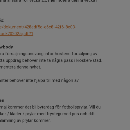
a är klara för vecka 25, men notera denna vecka i
äd:
se/dokument/428edf5c-e6c8-42f6-8e03-
iosk202025.pdf?1
ewbody
ra försäljningsansvarig inför höstens försäljning av
a uppdrag behöver inte ta några pass i kiosken/städ.
mentera denna nyhet.
nter behöver inte hjälpa till med någon av
gen
aj kommer det bli bytardag för fotbollsprylar. Vill du
r / kläder / prylar med frystejp med pris och ditt
nlämning av prylar kommer.