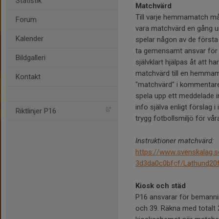
Statistik
Matchvärd
Till varje hemmamatch må
Forum
vara matchvärd en gång u
Kalender
spelar någon av de först
ta gemensamt ansvar för 
Bildgalleri
självklart hjälpas åt att 
matchvärd till en hemmam
Kontakt
"matchvärd" i kommentare
spela upp ett meddelade in
info själva enligt förslag i
Riktlinjer P16
trygg fotbollsmiljö för vå
Instruktioner matchvärd:
https://www.svenskalag.
3d3da0c0bfcf/Lathund20
Kiosk och städ
P16 ansvarar för bemanni
och 39. Räkna med totalt 