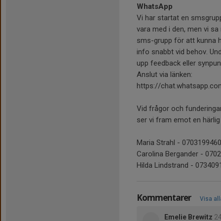
WhatsApp
Vi har startat en smsgrupp 
vara med i den, men vi sa n
sms-grupp för att kunna ha
info snabbt vid behov. Und
upp feedback eller synpunk
Anslut via länken:
https://chat.whatsapp.
Vid frågor och funderinga
ser vi fram emot en härli
Maria Strahl - 070319946
Carolina Bergander - 070
Hilda Lindstrand - 07340
Kommentarer
Visa al
Emelie Brewitz
24