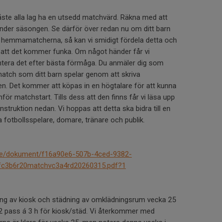
ste alla lag ha en utsedd matchvärd. Räkna med att
nder säsongen. Se därför över redan nu om ditt barn
a hemmamatcherna, så kan vi smidigt fördela detta och
att det kommer funka. Om något händer får vi
hantera det efter bästa förmåga. Du anmäler dig som
atch som ditt barn spelar genom att skriva
n. Det kommer att köpas in en högtalare för att kunna
för matchstart. Tills dess att den finns får vi läsa upp
 instruktion nedan. Vi hoppas att detta ska bidra till en
ra fotbollsspelare, domare, tränare och publik.
se/dokument/f16a90e6-507b-4ced-9382-
fc3b6r20matchvc3a4rd20260315.pdf?1
ng av kiosk och städning av omklädningsrum vecka 25
2 pass á 3 h för kiosk/städ. Vi återkommer med