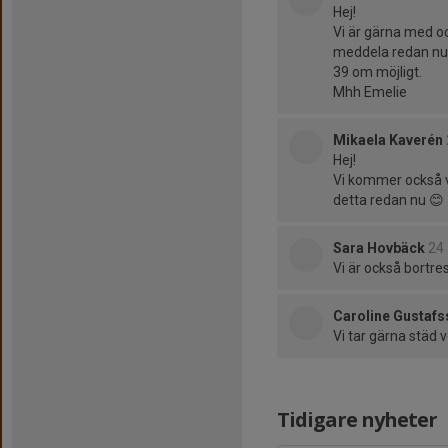
Hej!
Vi är gärna med och
meddela redan nu a
39 om möjligt.
Mhh Emelie
Mikaela Kaverén
Hej!
Vi kommer också va
detta redan nu 😊
Sara Hovbäck
24 
Vi är också bortres
Caroline Gustaf
Vi tar gärna städ 
Tidigare nyheter