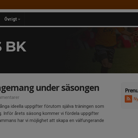
Övrigt
 BK
agemang under säsongen
Pren
mentarer
Ny
nga ideella uppgifter förutom själva träningen som
g. Inför årets säsong kommer vi fördela uppgifter
lsammans har vi möjlighet att skapa en välfungerande