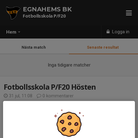
EGNAHEMS BK
Fotbollsskola P/F20
Logga in
Hem
Nästa match
Senaste resultat
Inga tidigare matcher
Fotbollsskola P/F20 Hösten
31 jul, 11:08
0 kommentarer
Hej alla barn och föräldrar!
Snart drar vi igång fotbollsskolan igen.
Tillfällena ligger nu inlagda i kalendern och kallelse skickas ut 6
dagar i förväg.