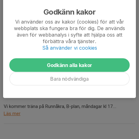
Ni svarar på kallelsen i appen 'Svenska lag', gärna i god tid
innan...
Godkänn kakor
Läs mer
Vi använder oss av kakor (cookies) för att vår
webbplats ska fungera bra för dig. De används
även för webbanalys i syfte att hjälpa oss att
Uppstart Fotbollsskola PF20 och
förbättra våra tjänster.
praktisk info
Så använder vi cookies
22 apr, 20:53
1 kommentar
Hej alla barn och föräldrar!
Godkänn alla kakor
Äntligen är det dags för Fotbollsskola födda 2020!
Bara nödvändiga
Målet med fotbollsskolan är rörelseglädje, kamratskap och att
lära sig grunderna i fotboll.
Vi kommer träna på Runnåkra, B-plan, måndagar kl 17....
Läs mer