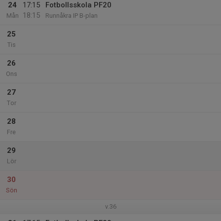
24
17:15
Fotbollsskola PF20
18:15
Mån
Runnåkra IP B-plan
25
Tis
26
Ons
27
Tor
28
Fre
29
Lör
30
Sön
v.36