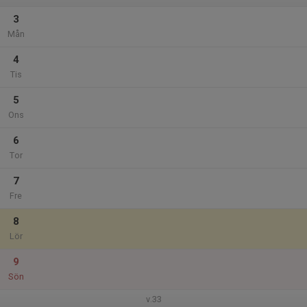
3
Mån
4
Tis
5
Ons
6
Tor
7
Fre
8
Lör
9
Sön
v.33