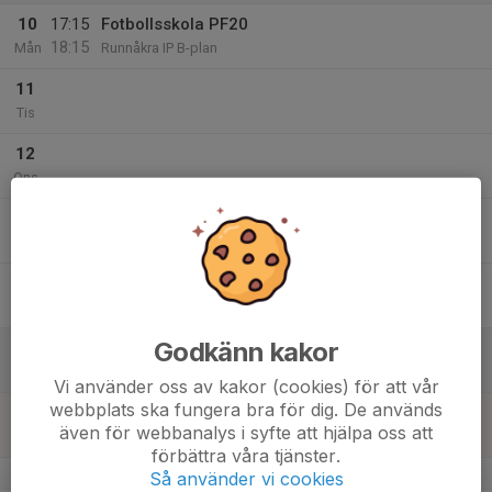
10
17:15
Fotbollsskola PF20
18:15
Mån
Runnåkra IP B-plan
11
Tis
12
Ons
13
Tor
14
Fre
Godkänn kakor
15
Lör
Vi använder oss av kakor (cookies) för att vår
webbplats ska fungera bra för dig. De används
16
även för webbanalys i syfte att hjälpa oss att
Sön
förbättra våra tjänster.
v.34
Så använder vi cookies