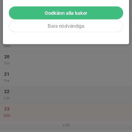
17
17:15
Fotbollsskola PF20
18:15
Mån
Runnåkra IP B-plan
Godkänn alla kakor
18
Bara nödvändiga
Tis
19
Ons
20
Tor
21
Fre
22
Lör
23
Sön
v.35