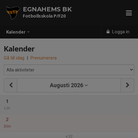
EGNAHEMS BK
Fotbollsskola P/F20
Logga in
Kalender
Kalender
Gå till idag
|
Prenumerera
Augusti 2026
1
Lör
2
Sön
v.32