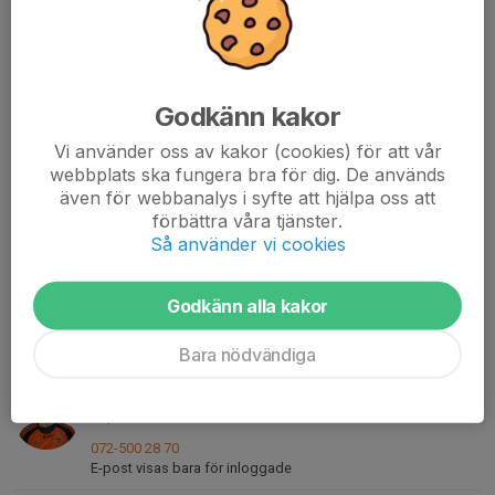
E-post visas bara för inloggade
Albin Wetterblad
Spelande assisterande tränare
Godkänn kakor
073-080 37 50
E-post visas bara för inloggade
Vi använder oss av kakor (cookies) för att vår
webbplats ska fungera bra för dig. De används
Ted Johansson
även för webbanalys i syfte att hjälpa oss att
072-720 22 12
förbättra våra tjänster.
E-post visas bara för inloggade
Så använder vi cookies
Bernt Josefsson
Materialare
Godkänn alla kakor
070-441 08 19
kenoberra@hotmail.com
Bara nödvändiga
Didric Andersson
Kapten
072-500 28 70
E-post visas bara för inloggade