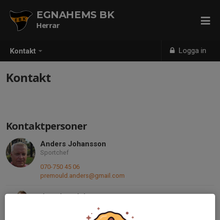
EGNAHEMS BK
Herrar
Logga in
Kontakt
Kontakt
Kontaktpersoner
Anders Johansson
Sportchef
070-750 45 06
premould.anders@gmail.com
Jonathan Johansson
Spelande tränare a-lag
076-197 08 49