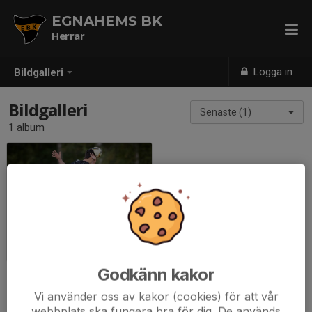
EGNAHEMS BK
Herrar
Logga in
Bildgalleri
Bildgalleri
Senaste (1)
1 album
EBK - Bosna 1-4 (10 augusti 2018)
2018-08-17
|
41 st
Godkänn kakor
Vi använder oss av kakor (cookies) för att vår
webbplats ska fungera bra för dig. De används