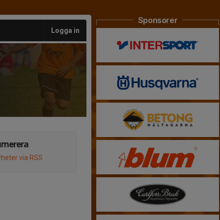
Sponsorer
Logga in
umerera
heter via RSS