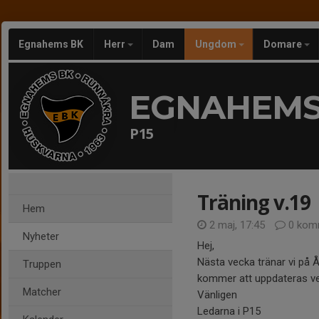
Egnahems BK
Herr
Dam
Ungdom
Domare
EGNAHEMS
P15
Träning v.19
Hem
2 maj, 17:45
0 kom
Nyheter
Hej,
Nästa vecka tränar vi på 
Truppen
kommer att uppdateras vec
Matcher
Vänligen
Ledarna i P15