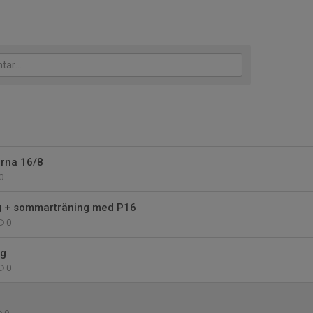
rna 16/8
0
ng + sommarträning med P16
0
ag
0