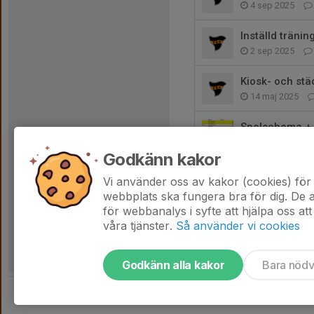
4 sep 2025
Inställd tränin
2 sep 2025
Kiosk- och st
14 maj 2025
Spelschema +
8 maj 2025
Godkänn kakor
Tvättschema 
Vi använder oss av kakor (cookies) för 
8 maj 2025
webbplats ska fungera bra för dig. De
för webbanalys i syfte att hjälpa oss att
våra tjänster.
Så använder vi cookies
Godkänn alla kakor
Bara nöd
Tjäna pengar till laget