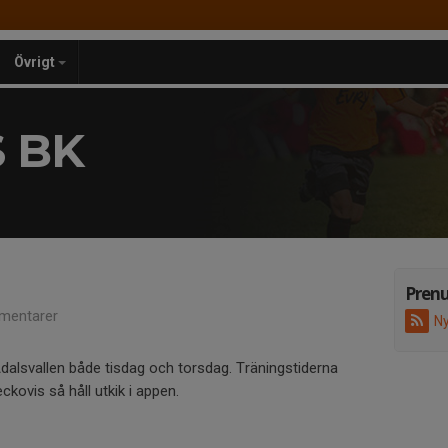
Övrigt
 BK
Pren
mentarer
Ny
Ådalsvallen både tisdag och torsdag. Träningstiderna
kovis så håll utkik i appen.