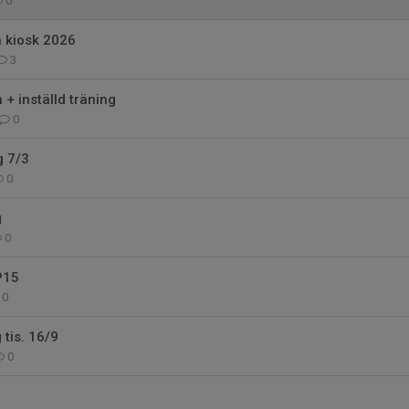
0
 kiosk 2026
3
+ inställd träning
0
g 7/3
0
g
0
P15
0
 tis. 16/9
0