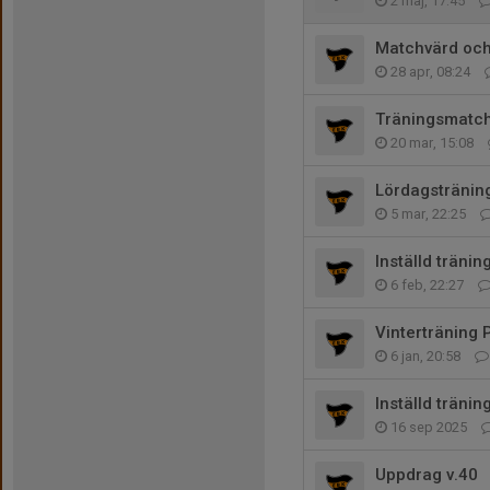
2 maj, 17:45
Matchvärd och
28 apr, 08:24
Träningsmatch 
20 mar, 15:08
Lördagstränin
5 mar, 22:25
Inställd tränin
6 feb, 22:27
Vinterträning 
6 jan, 20:58
Inställd träning
16 sep 2025
Uppdrag v.40