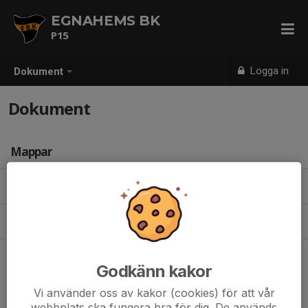
EGNAHEMS BK
P15
Logga in
Dokument
Dokument
Mappar
2024
(1)
Kiosk och städrutiner
(1)
Godkänn kakor
Vi använder oss av kakor (cookies) för att vår
webbplats ska fungera bra för dig. De används