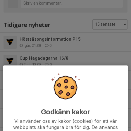
Tidigare nyheter
Höstsäsongsinformation P15
Igår, 21:38
0
Cup Hagadagarna 16/8
2 jul, 13:08
0
Inställd träning + sommarträning med P16
17 jun, 22:47
0
Träning torsdag
10 jun, 15:42
0
Godkänn kakor
Träning v.19
Vi använder oss av kakor (cookies) för att vår
2 maj, 17:45
0
webbplats ska fungera bra för dig. De används