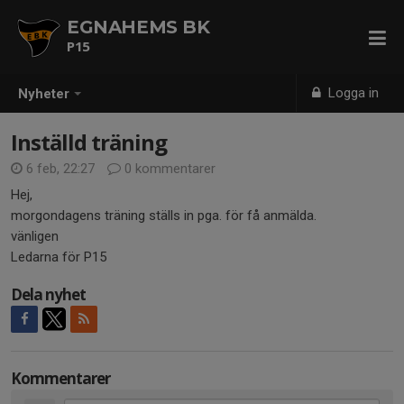
EGNAHEMS BK
P15
Logga in
Nyheter
Inställd träning
6 feb, 22:27
0 kommentarer
Hej,
morgondagens träning ställs in pga. för få anmälda.
vänligen
Ledarna för P15
Dela nyhet
Kommentarer