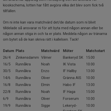
kioskschema, lotten har fått avgöra vilka det blev som fick två
tillfällen.
Om ni inte kan vara matchvärd det/de datum som ni blivit
tilldelade så ansvarar ni för att byta med någon annan eller be
någon annan stiga in och ta er plats. Meddela någon av tränarna
om bytet så de kan skriva rätt i kallelsen. Tack!
Datum
Plats
Matchvärd
Möter
Matchstart
26/4
Zinkensdamm
Vilmer
Bankeryd SK
15.00
16/5
Runnåkra
Noah
IK Vista
10.00
30/5
Runnåkra
Enzo
IF Hallby
13.00
14/6
Runnåkra
Oliver
Gränna AIS
10.00
16/8
Runnåkra
Elmin
Habo IF
13.00
22/8
Runnåkra
Noah
IF Haga
15.00
6/9
Runnåkra
Oliver
Forserum
10.00
19/9
Runnåkra
Sigge
Lekeryd-
10.00