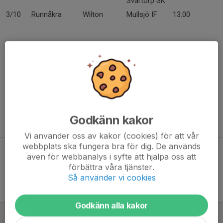
Svartorp SK
3/10
Runnåkra
Wilton
Mullsjö IF
13.00
Lathund för matchvärdar
Dela nyhet
Godkänn kakor
Tidigare nyheter
Vi använder oss av kakor (cookies) för att vår
webbplats ska fungera bra för dig. De används
Kioskvecka för P12
även för webbanalys i syfte att hjälpa oss att
2 jun, 18:29
0
förbättra våra tjänster.
Så använder vi cookies
Kioskvecka 23
18 maj, 12:24
0
Godkänn alla kakor
Matchvärdsschema säsongen 2026