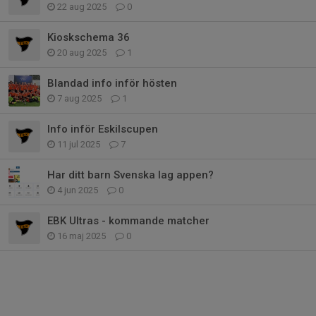
22 aug 2025
0
Kioskschema 36
20 aug 2025
1
Blandad info inför hösten
7 aug 2025
1
Info inför Eskilscupen
11 jul 2025
7
Har ditt barn Svenska lag appen?
4 jun 2025
0
EBK Ultras - kommande matcher
16 maj 2025
0