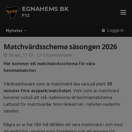
EGNAHEMS BK
P12
Logga in
Nyheter
Matchvärdsschema säsongen 2026
26 apr, 11:53
0 kommentarer
Här kommer ett matchvärdsschema för våra
hemmamatcher.
Vårdnadshavare som är matchvärd ska vara på plats
30
minuter före avspark/matchstart
. Vem som är matchvärd
kommer också att stå i kallelserna till hemmamatcherna.
Lathund för matchvärdar finns länkad här i nyheten nedanför
tabellen.
Några av er har fått två tillfällen att vara matchvärd i och med
att andra har uppdrag som försäljning och att ansvara för