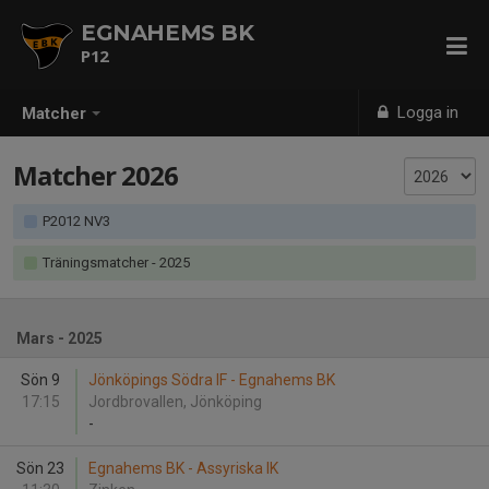
EGNAHEMS BK
P12
Logga in
Matcher
Matcher 2026
P2012 NV3
Träningsmatcher
- 2025
Mars - 2025
Sön 9
Jönköpings Södra IF - Egnahems BK
17:15
Jordbrovallen, Jönköping
-
Sön 23
Egnahems BK - Assyriska IK