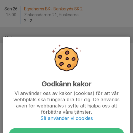
Sön 26
Egnahems BK - Bankeryds SK 2
15:00
Zinkensdamm 21, Huskvarna
2
-
2
Maj
Fre 1
Habo IF 2 - Egnahems BK
19:00
Slättens IP 2 (plan B), Habo
-
Sön 10
IF Haga 2 - Egnahems BK
11:00
Strömsbergsvallen 21, Jönköping
Godkänn kakor
3
-
0
Vi använder oss av kakor (cookies) för att vår
Sön 24
Forserums IF 2 - Egnahems BK
webbplats ska fungera bra för dig. De används
12:00
Trollevi 11, Forserum
även för webbanalys i syfte att hjälpa oss att
8
-
1
förbättra våra tjänster.
Så använder vi cookies
Lör 30
Egnahems BK - IF Hallby FK 2
13:00
Runnåkra IP 11, Huskvarna