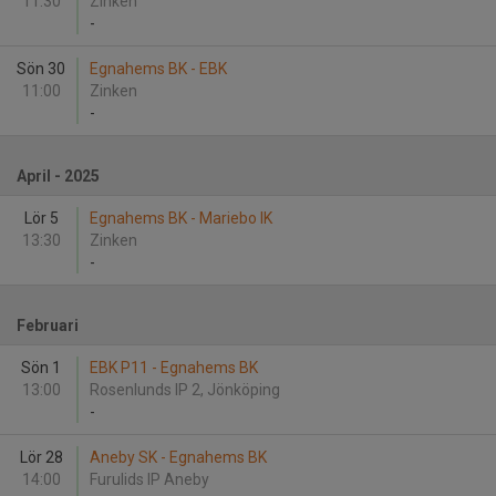
11:30
Zinken
-
Sön 30
Egnahems BK - EBK
11:00
Zinken
-
April - 2025
Lör 5
Egnahems BK - Mariebo IK
13:30
Zinken
-
Februari
Sön 1
EBK P11 - Egnahems BK
13:00
Rosenlunds IP 2, Jönköping
-
Lör 28
Aneby SK - Egnahems BK
14:00
Furulids IP Aneby