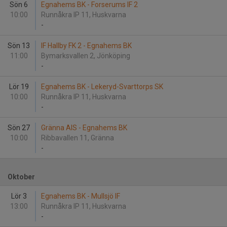
Sön 6
Egnahems BK - Forserums IF 2
10:00
Runnåkra IP 11, Huskvarna
-
Sön 13
IF Hallby FK 2 - Egnahems BK
11:00
Bymarksvallen 2, Jönköping
-
Lör 19
Egnahems BK - Lekeryd-Svarttorps SK
10:00
Runnåkra IP 11, Huskvarna
-
Sön 27
Gränna AIS - Egnahems BK
10:00
Ribbavallen 11, Gränna
-
Oktober
Lör 3
Egnahems BK - Mullsjö IF
13:00
Runnåkra IP 11, Huskvarna
-