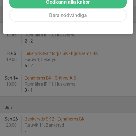
2
-
7
Godkänn alla kakor
Bara nödvändiga
Juni
Ons 3
Egnahems BK - IK Vista /ÖIS
17:45
Runnåkra IP 11, Huskvarna
2
-
2
Fre 5
Lekeryd-Svarttorps SK - Egnahems BK
19:00
Furuvi 1, Lekeryd
6
-
2
Sön 14
Egnahems BK - Gränna AIS
10:00
Runnåkra IP 11, Huskvarna
3
-
1
Juli
Sön 26
Bankeryds SK 2 - Egnahems BK
23:00
Furuvik 11, Bankeryd
-