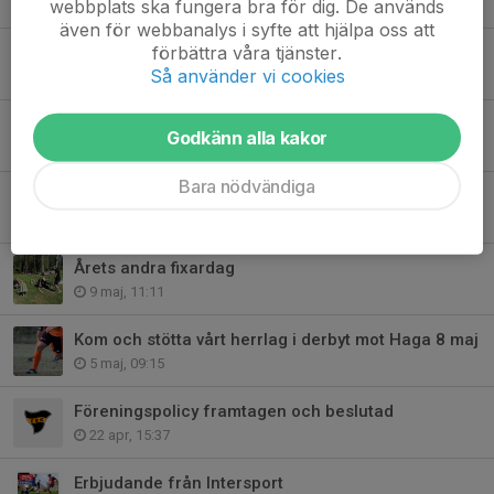
webbplats ska fungera bra för dig. De används
23 maj, 16:14
även för webbanalys i syfte att hjälpa oss att
förbättra våra tjänster.
Välkomna på Egnahem BKs föreningsdag 23 maj
Så använder vi cookies
21 maj, 21:56
EBK arrangerar en bytardag i samband med Föreningsdagen 23 maj 23 maj
Godkänn alla kakor
16 maj, 19:00
Bara nödvändiga
Välkomna på Egnahem BKs föreningsdag 23 maj
16 maj, 10:30
Årets andra fixardag
9 maj, 11:11
Kom och stötta vårt herrlag i derbyt mot Haga 8 maj
5 maj, 09:15
Föreningspolicy framtagen och beslutad
22 apr, 15:37
Erbjudande från Intersport