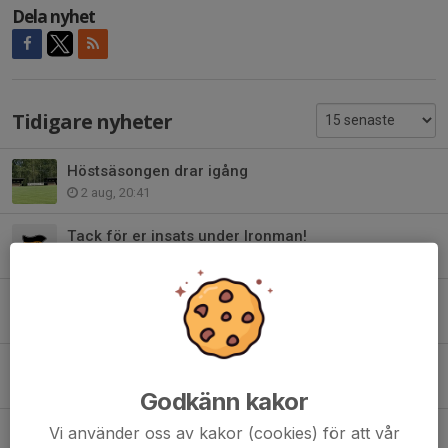
Dela nyhet
Tidigare nyheter
Höstsäsongen drar igång
2 aug, 20:41
Tack för er insats under Ironman!
6 jul, 13:43
Att tänka på vid träning och match i hög värme
24 jun, 09:29
Feedback föreningsdag & Tipsa EBK
8 jun, 08:00
Godkänn kakor
Nu är anmälan öppen för Landslagets fotbollskola v33
Vi använder oss av kakor (cookies) för att vår