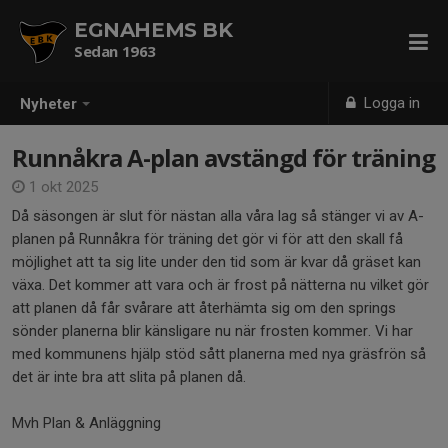
EGNAHEMS BK
Sedan 1963
Logga in
Nyheter
Runnåkra A-plan avstängd för träning
1 okt 2025
Då säsongen är slut för nästan alla våra lag så stänger vi av A-
planen på Runnåkra för träning det gör vi för att den skall få
möjlighet att ta sig lite under den tid som är kvar då gräset kan
växa. Det kommer att vara och är frost på nätterna nu vilket gör
att planen då får svårare att återhämta sig om den springs
sönder planerna blir känsligare nu när frosten kommer. Vi har
med kommunens hjälp stöd sått planerna med nya gräsfrön så
det är inte bra att slita på planen då.
Mvh Plan & Anläggning