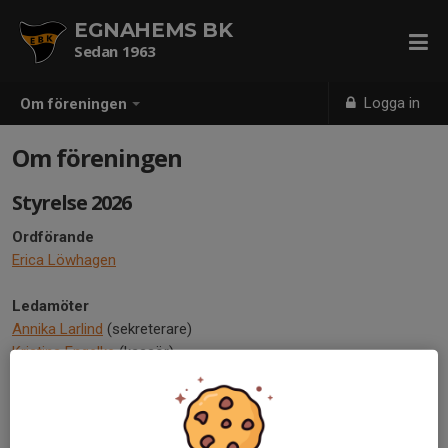
EGNAHEMS BK
Sedan 1963
Logga in
Om föreningen
Om föreningen
Styrelse 2026
Ordförande
Erica Löwhagen
Ledamöter
Annika Larlind
(sekreterare)
Kristina Engelke
(kassör)
Martin Hamn
Björn Engelke (Plan och anläggning)
Frida Strand (Ungdom)
Anders Johansson