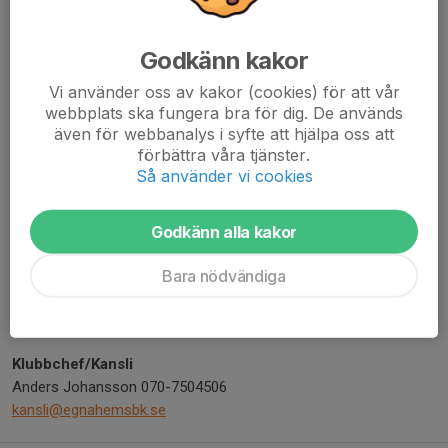
Styrelsesuppleanter
Godkänn kakor
John Karlsson
Peter Öhling
Vi använder oss av kakor (cookies) för att vår
webbplats ska fungera bra för dig. De används
även för webbanalys i syfte att hjälpa oss att
Kommunikatör
förbättra våra tjänster.
Erik Boström
Så använder vi cookies
Valberedning
Jenny Mörtberg
Godkänn alla kakor
Isac Löwhagen
Bara nödvändiga
Vaktmästare
Anders Engelke 070-3560946
Klubbchef/Kansli
Anders Johansson 070-7504506
kansli@egnahemsbk.se