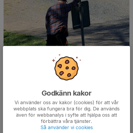
Godkänn kakor
Byte av vägskyltar
Vi använder oss av kakor (cookies) för att vår
webbplats ska fungera bra för dig. De används
Vi satte upp en del reklamskylta, bytte vägskyltar och bytte
även för webbanalys i syfte att hjälpa oss att
vindskivor på pumphuset. Vi hann även med en gofika och
förbättra våra tjänster.
diskutera världens problem.
Så använder vi cookies