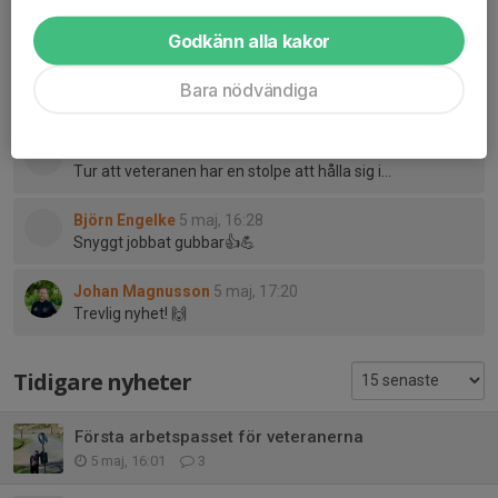
Dela nyhet
Godkänn alla kakor
Bara nödvändiga
Kommentarer
Peter Öhling
5 maj, 16:26
Tur att veteranen har en stolpe att hålla sig i…
Björn Engelke
5 maj, 16:28
Snyggt jobbat gubbar👍💪
Johan Magnusson
5 maj, 17:20
Trevlig nyhet! 🙌
Tidigare nyheter
Första arbetspasset för veteranerna
5 maj, 16:01
3