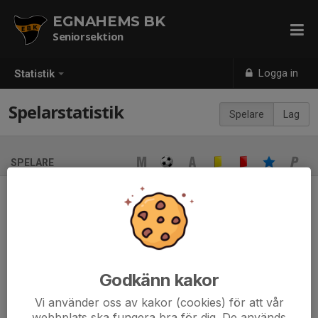
EGNAHEMS BK
Seniorsektion
Logga in
Statistik
Spelarstatistik
Spelare
Lag
SPELARE
Ingen spelarstatistik sparad
När ni fyller i uppställning på respektive match visas statistiken
automatiskt på denna sida
Godkänn kakor
Vi använder oss av kakor (cookies) för att vår
webbplats ska fungera bra för dig. De används