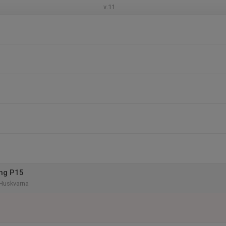
v.11
ing P15
 Huskvarna