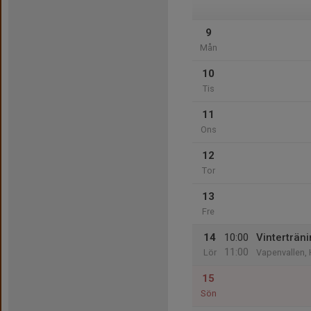
9
Mån
10
Tis
11
Ons
12
Tor
13
Fre
14
10:00
Vinterträn
11:00
Lör
Vapenvallen,
15
Sön