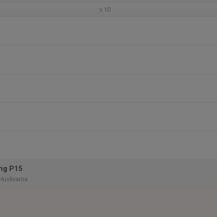
v.10
ing P15
 Huskvarna