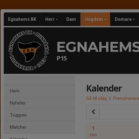
Egnahems BK
Herr
Dam
Ungdom
Domare
EGNAHEMS
P15
Kalender
Hem
Gå till idag
|
Prenumerer
Nyheter
Truppen
Matcher
1
Sön