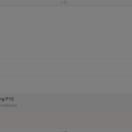
v.12
ing P15
 Huskvarna