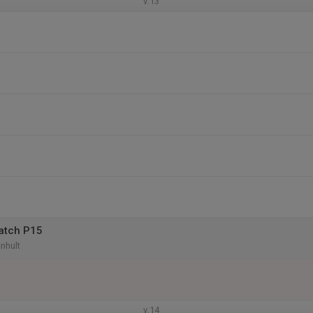
v.13
atch P15
nhult
v.14