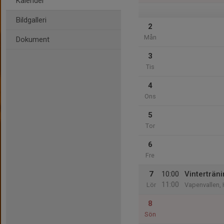
Kalender
Bildgalleri
2
Mån
Dokument
3
Tis
4
Ons
5
Tor
6
Fre
7
10:00
Vinterträn
11:00
Lör
Vapenvallen,
8
Sön