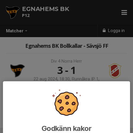
EGNAHEMS BK
P12
Logga in
Matcher
Egnahems BK Bollkallar - Sävsjö FF
Div 4 Norra Herr
3 - 1
22 aug 2024, 18:30, Runnåkra IP 1,
Huskvarna
Samling 18:00, Kiosken Runnåkra
Anmälan till bollkallar för herrarnas hemmamatch. Det bjuds på korv
och dricka i pausen. Kontaktperson A-laget är Anders Johansson 070-
7504506
Godkänn kakor