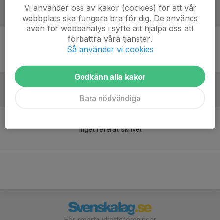
Vi använder oss av kakor (cookies) för att vår
Laguppställning
webbplats ska fungera bra för dig. De används
även för webbanalys i syfte att hjälpa oss att
förbättra våra tjänster.
Så använder vi cookies
Ingen uppställning ifylld
Godkänn alla kakor
Referat
Bara nödvändiga
Inget referat skrivet
För
smarta
idrottsföreningar