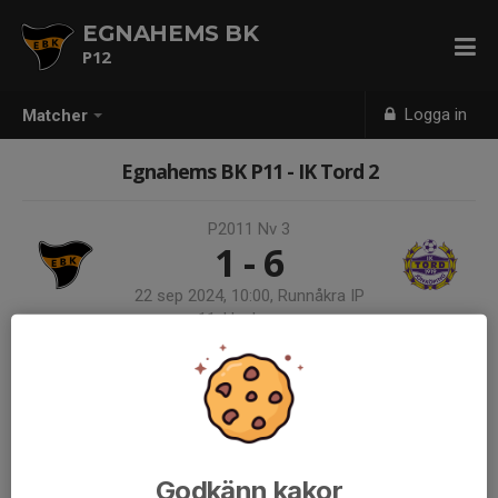
EGNAHEMS BK
P12
Logga in
Matcher
Egnahems BK P11 - IK Tord 2
P2011 Nv 3
1 - 6
22 sep 2024, 10:00, Runnåkra IP
11, Huskvarna
Samling 09:00, Runnåkra
Endast kallade kunde anmäla sig till aktiviteten. 2 personer var kallade.
Logga in här
Vänligen svara så snart som möjligt på kallelsen, senast 5 dagar
innan matchen.
Godkänn kakor