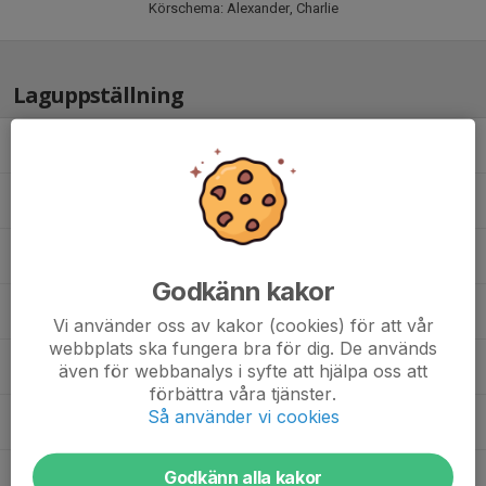
Körschema: Alexander, Charlie
Laguppställning
Alexander Barringh
Charlie Edén
Enzo Thulin
Godkänn kakor
Holger Molund
Vi använder oss av kakor (cookies) för att vår
webbplats ska fungera bra för dig. De används
Hussein Kheder
även för webbanalys i syfte att hjälpa oss att
förbättra våra tjänster.
Så använder vi cookies
Oliver Krook
Godkänn alla kakor
Sigge Hansson