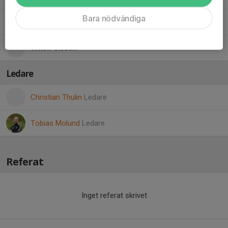
Bara nödvändiga
Wilton Bernardin
Wilton Olsson
Ledare
Christian Thulin
Ledare
Tobias Molund
Ledare
Referat
Inget referat skrivet