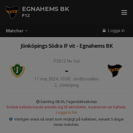
EGNAHEMS BK
P12
Logga in
Matcher
Jönköpings Södra IF vit - Egnahems BK
P2012 Nv Gul
-
11 maj 2024, 10:00, Jordbrovallen
2, Jönköping
Samling 08:45, Fagerslättsskolan
Endast kallade kunde anmäla sig till aktiviteten. 4 personer var kallade.
Logga in här
Vänligen svara så snart som möjligt på kallelsen, senast 5 dagar
innan matchen.