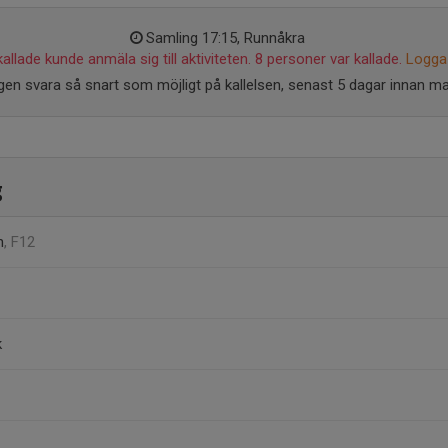
Samling 17:15, Runnåkra
allade kunde anmäla sig till aktiviteten. 8 personer var kallade.
Logga 
gen svara så snart som möjligt på kallelsen, senast 5 dagar innan m
g
n
, F12
k