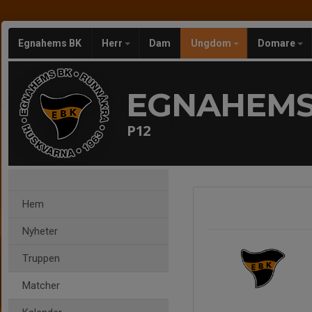
Egnahems BK
Herr
Dam
Ungdom
Domare
EGNAHEMS
P12
Hem
Nyheter
Truppen
Matcher