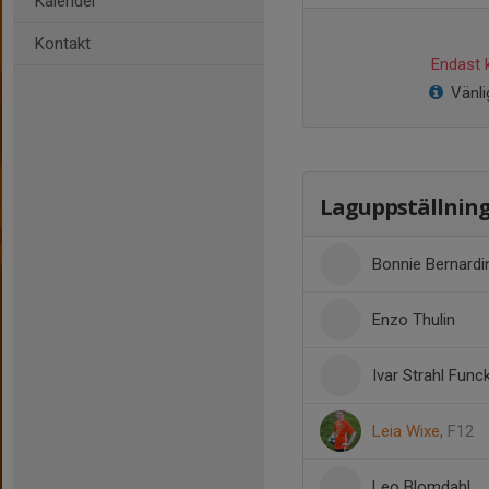
Kalender
Kontakt
Endast k
Vänli
Laguppställnin
Bonnie Bernardi
Enzo Thulin
Ivar Strahl Func
Leia Wixe
, F12
Leo Blomdahl