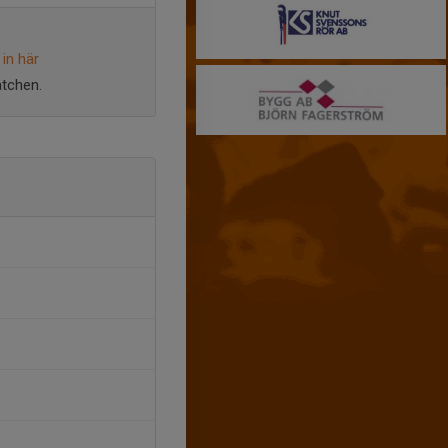
in här
atchen.