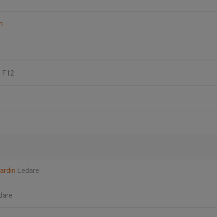
m
, F12
nardin
Ledare
dare