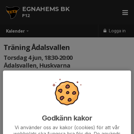
EGNAHEMS BK
P12
Logga in
Kalender
Träning Ådalsvallen
Torsdag 4 jun, 18:30-20:00
Ådalsvallen, Huskvarna
Samling: 18:30
Godkänn kakor
Vi använder oss av kakor (cookies) för att vår
webbplats ska fungera bra för dig. De används