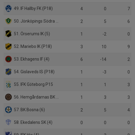
49. IF Hallby FK (P18)
4
0
7
50. Jönköpings Södra IF P17
2
5
6
51. Örserums IK (5)
1
-2
0
52. Mariebo IK (P18)
3
10
9
53. Ekhagens IF (4)
6
-14
2
54. Gislaveds IS (P18)
1
-3
0
55. IFK Göteborg P15
1
1
3
56. Hemgårdarnas BK (3)
1
3
3
57. BK Bosna (6)
2
5
4
58. Ekedalens SK (4)
0
0
0
59. IFK Hjo (4)