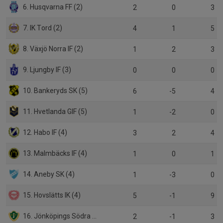
6. Husqvarna FF (2)
2
0
3
7. IK Tord (2)
4
1
5
8. Växjö Norra IF (2)
1
2
3
9. Ljungby IF (3)
0
0
0
10. Bankeryds SK (5)
6
-5
4
11. Hvetlanda GIF (5)
1
-2
0
12. Habo IF (4)
3
2
4
13. Malmbäcks IF (4)
1
0
1
14. Aneby SK (4)
1
-3
0
15. Hovslätts IK (4)
5
-1
9
16. Jönköpings Södra IF P19
2
-1
3