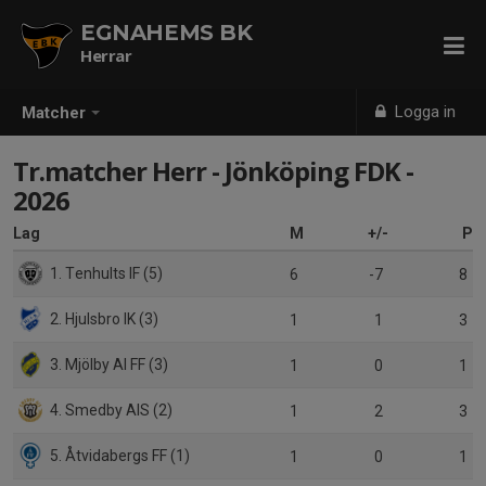
EGNAHEMS BK
Herrar
Logga in
Matcher
Tr.matcher Herr - Jönköping FDK -
2026
Lag
M
+/-
P
1. Tenhults IF (5)
6
-7
8
2. Hjulsbro IK (3)
1
1
3
3. Mjölby AI FF (3)
1
0
1
4. Smedby AIS (2)
1
2
3
5. Åtvidabergs FF (1)
1
0
1