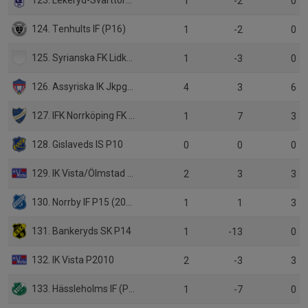
1
-2
0
124. Tenhults IF (P16)
1
-2
0
125. Syrianska FK Lidköping (3)
1
-3
0
126. Assyriska IK Jkpg (3)
4
3
6
127. IFK Norrköping FK P13
1
7
3
128. Gislaveds IS P10
0
0
0
129. IK Vista/Ölmstad IS (P18)
2
3
3
130. Norrby IF P15 (2011)
1
1
3
131. Bankeryds SK P14
1
-13
0
132. IK Vista P2010
2
-3
3
133. Hässleholms IF (P2011)
1
-7
0