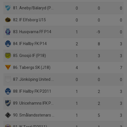
81. Aneby/Bälaryd (P18)
0
0
0
82. IF Elfsborg U15
0
0
0
83. Husqvarna FF P14
1
-9
0
84. IF Hallby FK P14
2
8
3
85. Gnosjö IF (P18)
1
3
3
86. Tabergs SK (J18)
4
6
7
87. Jönköping United SC (6)
0
0
0
88. IF Hallby FK P2011
1
2
3
89. Ulricehamns IFK P2010
1
2
3
90. Smålandsstenars GOIF P14
1
5
3
91. IK Tord (P2011)