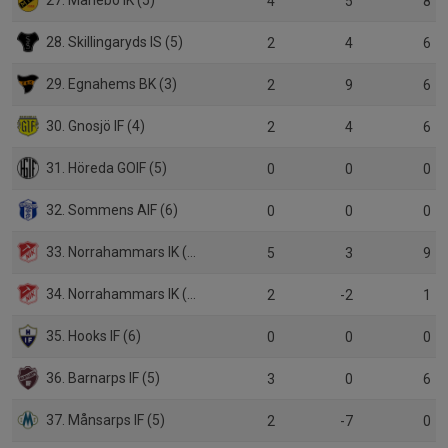
4
5
8
28. Skillingaryds IS (5)
2
4
6
29. Egnahems BK (3)
2
9
6
30. Gnosjö IF (4)
2
4
6
31. Höreda GOIF (5)
0
0
0
32. Sommens AIF (6)
0
0
0
33. Norrahammars IK (4)
5
3
9
34. Norrahammars IK (B)
2
-2
1
35. Hooks IF (6)
0
0
0
36. Barnarps IF (5)
3
0
6
37. Månsarps IF (5)
2
-7
0