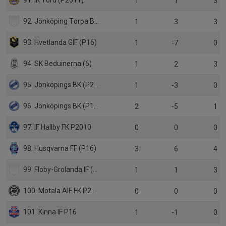
1
1
3
92. Jönköping Torpa BK (4)
1
3
3
93. Hvetlanda GIF (P16)
1
-7
0
94. SK Beduinerna (6)
1
2
3
95. Jönköpings BK (P2010)
1
-3
0
96. Jönköpings BK (P16)
2
-5
1
97. IF Hallby FK P2010
0
0
0
98. Husqvarna FF (P16)
3
6
4
99. Floby-Grolanda IF (4)
1
1
3
100. Motala AIF FK P2011
0
0
0
101. Kinna IF P16
1
-1
0