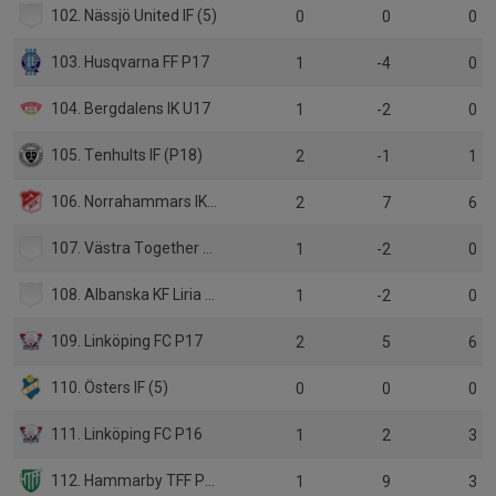
102. Nässjö United IF (5)
0
0
0
103. Husqvarna FF P17
1
-4
0
104. Bergdalens IK U17
1
-2
0
105. Tenhults IF (P18)
2
-1
1
106. Norrahammars IK P2010
2
7
6
107. Västra Together FC (P2011)
1
-2
0
108. Albanska KF Liria (6)
1
-2
0
109. Linköping FC P17
2
5
6
110. Östers IF (5)
0
0
0
111. Linköping FC P16
1
2
3
112. Hammarby TFF P14
1
9
3