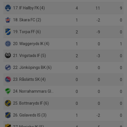
17. IF Hallby FK (4)
4
11
9
18. Skara FC (2)
1
-2
0
19. Torpa FF (6)
2
-9
0
20. Waggeryds IK (4)
1
0
1
21. Vrigstads IF (5)
2
-3
0
22. Jönköpings BK (6)
0
0
0
23. Råslätts SK (4)
0
0
0
24. Norrahammars GIS (6)
0
0
0
25. Bottnaryds IF (6)
0
0
0
26. Gislaveds IS (3)
1
-2
0
27. Mariebo IK (5)