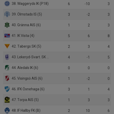
38. Waggeryds IK (P18)
6
-10
3
39. Ölmstads IS (5)
3
-2
3
40. Gränna AIS (6)
1
2
3
41. IK Vista (4)
5
6
8
42. Tabergs SK (5)
2
3
4
43. Lekeryd-Svart. SK (5)
4
-1
5
44. Aledals IK (6)
0
0
0
45. Visingsö AIS (6)
1
-2
0
46. IFK Öxnehaga (6)
3
1
4
47. Torpa AIS (5)
1
3
3
48. IF Hallby FK (B)
2
10
6