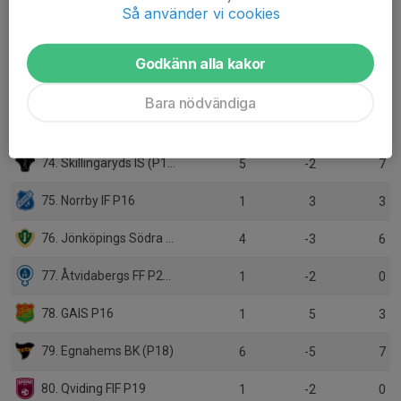
Så använder vi cookies
70. Adas United IF (3)
0
0
0
71. Assyriska IF Norrköping (3)
0
0
0
Godkänn alla kakor
72. Värnamo Södra FF P18
0
0
0
Bara nödvändiga
73. Värnamo Södra FF (P18)
1
1
3
74. Skillingaryds IS (P18)
5
-2
7
75. Norrby IF P16
1
3
3
76. Jönköpings Södra IF P16
4
-3
6
77. Åtvidabergs FF P2011
1
-2
0
78. GAIS P16
1
5
3
79. Egnahems BK (P18)
6
-5
7
80. Qviding FIF P19
1
-2
0