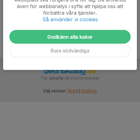
även för webbanalys i syfte att hjälpa oss att
7. Ölmstads IS
13
-13
12
förbättra våra tjänster.
Så använder vi cookies
8. Gränna AIS A
12
-19
10
Godkänn alla kakor
Bara nödvändiga
För
smarta
idrottsföreningar
Välj version:
Mobil
|
Desktop