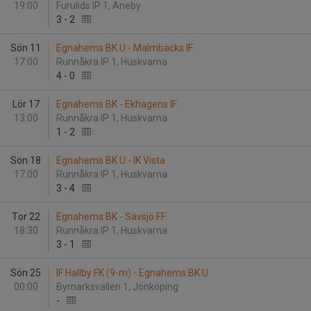
19:00
Furulids IP 1, Aneby
3
-
2
Sön 11
Egnahems BK U - Malmbäcks IF
17:00
Runnåkra IP 1, Huskvarna
4
-
0
Lör 17
Egnahems BK - Ekhagens IF
13:00
Runnåkra IP 1, Huskvarna
1
-
2
Sön 18
Egnahems BK U - IK Vista
17:00
Runnåkra IP 1, Huskvarna
3
-
4
Tor 22
Egnahems BK - Sävsjö FF
18:30
Runnåkra IP 1, Huskvarna
3
-
1
Sön 25
IF Hallby FK (9-m) - Egnahems BK U
00:00
Bymarksvallen 1, Jönköping
-