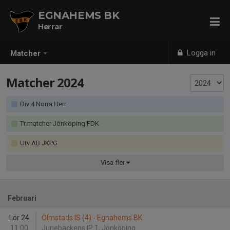
EGNAHEMS BK
Herrar
Logga in
Matcher
Matcher 2024
Div 4 Norra Herr
Tr.matcher Jönköping FDK
Utv AB JKPG
Visa
fler
Februari
Lör 24
Ölmstads IS (4) - Egnahems BK
11:00
Junebäckens IP 1, Jönköping