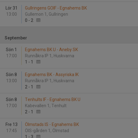
Lör 31
Gullringens GOIF - Egnahems BK
13:00
Gullemon 1, Gullringen
0
-
2
September
Sön 1
Egnahems BK U - Aneby SK
17:00
Runnåkra IP 1, Huskvarna
1
-
1
Sön 8
Egnahems BK - Assyriska IK
13:00
Runnåkra IP 1, Huskvarna
2
-
1
Sön 8
Tenhults IF - Egnahems BK U
17:00
Kabevallen 1, Tenhult
2
-
1
Fre 13
Ölmstads IS - Egnahems BK
17:45
ÖIS-gården 1, Ölmstad
1
-
3