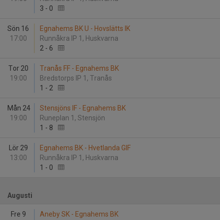
3
-
0
Sön 16
Egnahems BK U - Hovslätts IK
17:00
Runnåkra IP 1, Huskvarna
2
-
6
Tor 20
Tranås FF - Egnahems BK
19:00
Bredstorps IP 1, Tranås
1
-
2
Mån 24
Stensjöns IF - Egnahems BK
19:00
Runeplan 1, Stensjön
1
-
8
Lör 29
Egnahems BK - Hvetlanda GIF
13:00
Runnåkra IP 1, Huskvarna
1
-
0
Augusti
Fre 9
Aneby SK - Egnahems BK