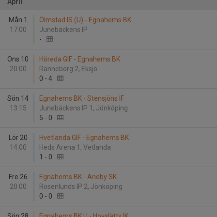
April
Mån 1
Ölmstad IS (U) - Egnahems BK
17:00
Junebäckens IP
-
Ons 10
Höreda GIF - Egnahems BK
20:00
Ränneborg 2, Eksjö
0
-
4
Sön 14
Egnahems BK - Stensjöns IF
13:15
Junebäckens IP 1, Jönköping
5
-
0
Lör 20
Hvetlanda GIF - Egnahems BK
14:00
Heds Arena 1, Vetlanda
1
-
0
Fre 26
Egnahems BK - Aneby SK
20:00
Rosenlunds IP 2, Jönköping
0
-
0
Sön 28
Egnahems BK U - Hovslätts IK