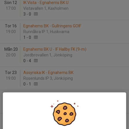
Sön 12
IK Vista - Egnahems BK U
17:00
Vistavallen 1, Kaxholmen
3
-
0
Tor 16
Egnahems BK - Gullringens GOIF
19:00
Runnåkra IP 1, Huskvarna
1
-
0
Mån 20
Egnahems BK U - IF Hallby FK (9-m)
20:00
Jordbrovallen 1, Jönköping
0
-
4
Tor 23
Assyriska IK - Egnahems BK
19:00
Rosenlunds IP 3, Jönköping
0
-
1
Mån 27
Aneby SK - Egnahems BK U
19:00
Furulids IP 1, Aneby
10
-
4
Tor 30
Egnahems BK - Ölmstads IS
19:00
Runnåkra IP 1, Huskvarna