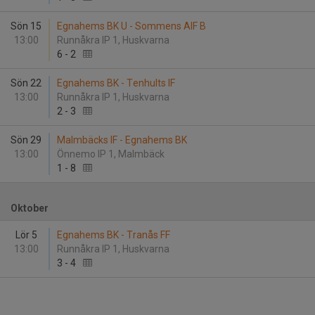
Sön 15
Egnahems BK U - Sommens AIF B
13:00
Runnåkra IP 1, Huskvarna
6
-
2
Sön 22
Egnahems BK - Tenhults IF
13:00
Runnåkra IP 1, Huskvarna
2
-
3
Sön 29
Malmbäcks IF - Egnahems BK
13:00
Önnemo IP 1, Malmbäck
1
-
8
Oktober
Lör 5
Egnahems BK - Tranås FF
13:00
Runnåkra IP 1, Huskvarna
3
-
4