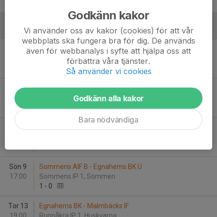
7
-
0
Godkänn kakor
Vi använder oss av kakor (cookies) för att vår
Juni
webbplats ska fungera bra för dig. De används
Sön 2
Jönköping Torpa BK - Egnahems BK
även för webbanalys i syfte att hjälpa oss att
14:00
Junebäckens IP 1, Jönköping
förbättra våra tjänster.
3
-
2
Så använder vi cookies
Sön 2
Egnahems BK U - Tenhults IF
Godkänn alla kakor
19:00
Runnåkra IP 1, Huskvarna
1
-
1
Bara nödvändiga
Tor 6
Tenhults IF - Egnahems BK
13:00
Kabevallen 2, Tenhult
1
-
5
Sön 9
Sommens AIF B - Egnahems BK U
17:00
Sommens IP 1, Sommen
1
-
0
Tor 13
Egnahems BK - Malmbäcks IF
19:00
Runnåkra IP 1, Huskvarna