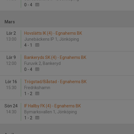
0
-
4
Mars
Lör 2
Hovslätts IK (4) - Egnahems BK
13:00
Junebäckens IP 1, Jönköping
4
-
1
Lör 9
Bankeryds SK (4) - Egnahems BK
12:00
Furuvik 2, Bankeryd
0
-
4
Lör 16
Trögstad/Båstad - Egnahems BK
15:30
Fredrikshamn
1
-
2
Sön 24
IF Hallby FK (4) - Egnahems BK
14:30
Bymarksvallen 1, Jönköping
1
-
2