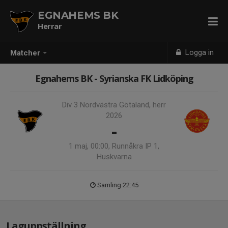
EGNAHEMS BK
Herrar
Logga in
Matcher
Egnahems BK - Syrianska FK Lidköping
Div 3 Nordvästra Götaland, herr
2026
-
1 maj, 00:00, Runnåkra IP 1,
Huskvarna
Samling 22:45
Laguppställning