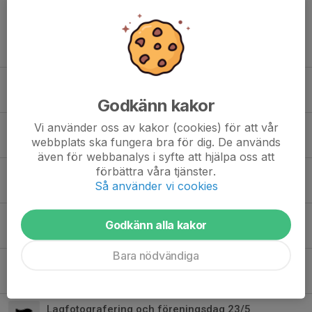
Tidigare nyheter
Tack alla för fantastiska dagar i Vimmerby!
2 aug, 17:27
8
Godkänn kakor
Vi använder oss av kakor (cookies) för att vår
Information, lagindelning och schema Bullerby Cup
webbplats ska fungera bra för dig. De används
29 jul, 12:06
0
även för webbanalys i syfte att hjälpa oss att
förbättra våra tjänster.
Inför Bullerby cup
Så använder vi cookies
9 jul, 20:41
1
Snart sommaruppehåll
Godkänn alla kakor
11 jun, 13:36
1
Bara nödvändiga
Information F15
27 maj, 15:25
6
Lagfotografering och föreningsdag 23/5