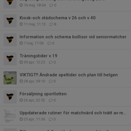
16 maj, 18:04
0
Kiosk-och städschema v 26 och v 40
11 maj, 11:13
8
Information och schema bollisor vid seniormatcher
7 maj, 17:06
0
Träningstider v.19
30 apr, 12:25
0
VIKTIGT!! Ändrade speltider och plan till helgen
28 apr, 09:10
0
Försäljning sportlotten
26 apr, 22:52
0
Uppdaterade rutiner för matchvärd och tvätt av matchställ
25 apr, 11:36
0