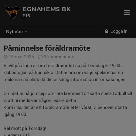
EGNAHEMS BK
F15
Logga in
Nyheter
Påminnelse föräldramöte
18 mar 2025
3 kommentarer
Vi vill påminna er om föräldramötet nu på Torsdag kl 19:00 i
klubbstugan på Runnåkra. Det är bra om varje spelare har en
målsman på plats då det är viktig information inför säsongen.
Om det är någon tjej som inte kommer fortsätta spela fotboll vill
vi att ni meddelar någon ledare detta.
Kom i tid, det är ett föräldramöte efter vårat, vi behöver starta
igång 19:00.
Väl mött på Torsdag!
/Ledarna F15