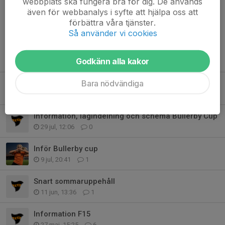
Kommentarer
webbplats ska fungera bra för dig. De används
även för webbanalys i syfte att hjälpa oss att
förbättra våra tjänster.
Så använder vi cookies
Tidigare nyheter
Godkänn alla kakor
Bara nödvändiga
Tack alla för fantastiska dagar i Vimmerby!
2 aug, 17:27
8
Information, lagindelning och schema Bullerby Cup
29 jul, 12:06
0
Inför Bullerby cup
9 jul, 20:41
1
Snart sommaruppehåll
11 jun, 13:36
1
Information F15
27 maj, 15:25
6