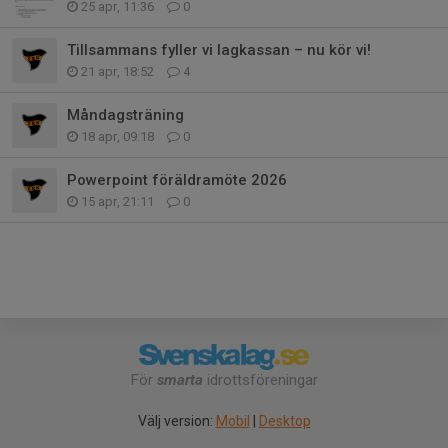
25 apr, 11:36
0
Tillsammans fyller vi lagkassan – nu kör vi!
21 apr, 18:52
4
Måndagsträning
18 apr, 09:18
0
Powerpoint föräldramöte 2026
15 apr, 21:11
0
För
smarta
idrottsföreningar
Välj version:
Mobil
|
Desktop