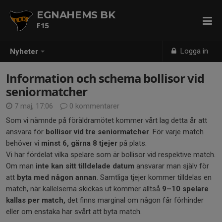
EGNAHEMS BK
F15
Logga in
Nyheter
Information och schema bollisor vid
seniormatcher
7 maj, 17:06
0 kommentarer
Som vi nämnde på föräldramötet kommer vårt lag detta år att
ansvara för
bollisor vid tre seniormatcher
. För varje match
behöver vi
minst 6, gärna 8 tjejer
på plats.
Vi har fördelat vilka spelare som är bollisor vid respektive match.
Om man
inte kan sitt tilldelade datum
ansvarar man själv för
att
byta med någon annan
. Samtliga tjejer kommer tilldelas en
match, när kallelserna skickas ut kommer alltså
9–10 spelare
kallas per match,
det finns marginal om någon får förhinder
eller om enstaka har svårt att byta match.