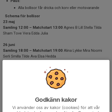
Paus:
Alla bollisor får dricka och korv eller motsvarande
Schema för bollisor
23 maj
Samling 12:00 – Matchstart 13:00
Agnes B Lill Stella Tilda
Sham Tove Vera Edda Julia
26 juni
Samling 18:00 – Matchstart 19:00
Alina Lykke Mira Noomi
Serli Smilla Tilde Ava Elsa Hedda
13 september
Samling 11:00 – Matchstart 12:00
Wilma Alva Astrid Ayah
Kajsa Agnes S Molly Lea Isolde
Dela nyhet
Godkänn kakor
Vi använder oss av kakor (cookies) för att vår