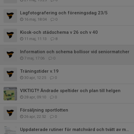
Lagfotografering och föreningsdag 23/5
16 maj, 18:04
0
Kiosk-och städschema v 26 och v 40
11 maj, 11:13
8
Information och schema bollisor vid seniormatcher
7 maj, 17:06
0
Träningstider v.19
30 apr, 12:25
0
VIKTIGT!! Ändrade speltider och plan till helgen
28 apr, 09:10
0
Försäljning sportlotten
26 apr, 22:52
0
Uppdaterade rutiner för matchvärd och tvätt av matchställ