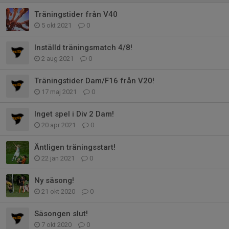
Träningstider från V40
5 okt 2021
0
Inställd träningsmatch 4/8!
2 aug 2021
0
Träningstider Dam/F16 från V20!
17 maj 2021
0
Inget spel i Div 2 Dam!
20 apr 2021
0
Äntligen träningsstart!
22 jan 2021
0
Ny säsong!
21 okt 2020
0
Säsongen slut!
7 okt 2020
0