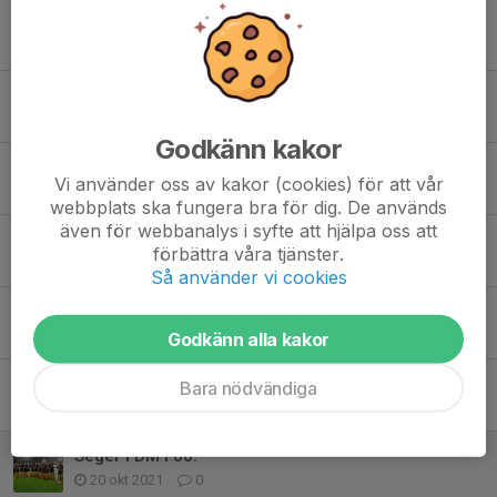
Tidigare nyheter
Damlaget 2024
6 maj 2024
0
Godkänn kakor
Skön start på höstomgången
Vi använder oss av kakor (cookies) för att vår
15 aug 2023
0
webbplats ska fungera bra för dig. De används
även för webbanalys i syfte att hjälpa oss att
Höstens seriespel för Damseniorerna
förbättra våra tjänster.
10 aug 2023
0
Så använder vi cookies
Damlaget 2023
31 maj 2023
0
Godkänn alla kakor
Futsalträningar!
Bara nödvändiga
10 dec 2021
0
Seger i DM F06!
20 okt 2021
0