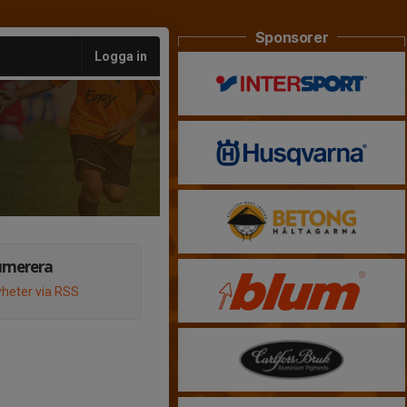
Sponsorer
Logga in
umerera
heter via RSS