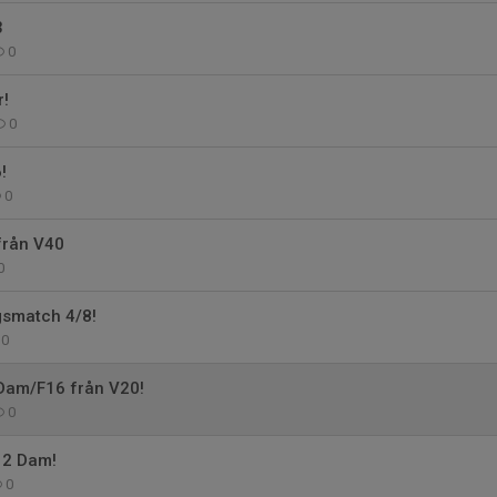
3
0
r!
0
!
0
från V40
0
ngsmatch 4/8!
0
 Dam/F16 från V20!
0
v 2 Dam!
0