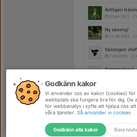
Äntligen tränin
22 jan 2021
Ny säsong!
21 okt 2020
Säsongen slut!
7 okt 2020
Sommarbrev!
30 jun 2020
Godkänn kakor
Helgledigt för
Vi använder oss av kakor (cookies) för 
30 apr 2020
webbplats ska fungera bra för dig. De
för webbanalys i syfte att hjälpa oss att
våra tjänster.
Så använder vi cookies
Godkänn alla kakor
Bara nöd