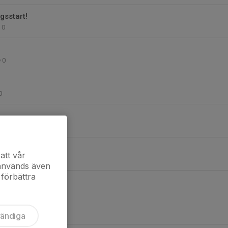
gsstart!
0
0
0
0
 Dam!
att vår
0
 används även
 förbättra
vändiga