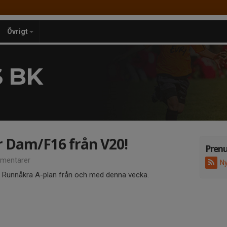
Övrigt
 BK
r Dam/F16 från V20!
Pren
mentarer
Ny
på Runnåkra A-plan från och med denna vecka.