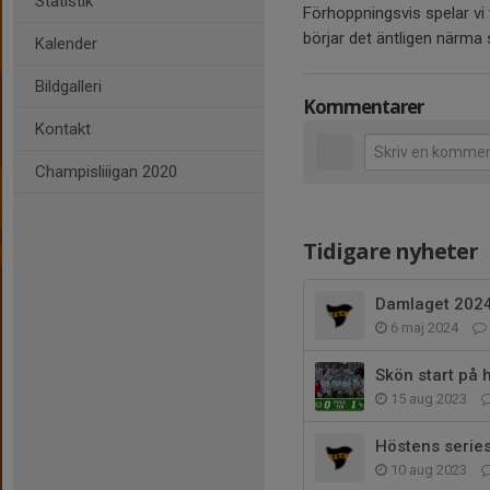
Statistik
Förhoppningsvis spelar vi
börjar det äntligen närma 
Kalender
Bildgalleri
Kommentarer
Kontakt
Champisliiigan 2020
Tidigare nyheter
Damlaget 202
6 maj 2024
Skön start på
15 aug 2023
Höstens serie
10 aug 2023