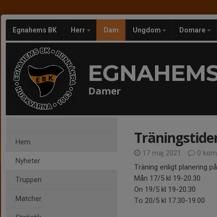
Egnahems BK
Herr
Dam
Ungdom
Domare
EGNAHEMS
Damer
Träningstide
Hem
17 maj 2021
0 kom
Nyheter
Träning enligt planering 
Mån 17/5 kl 19-20.30
Truppen
On 19/5 kl 19-20.30
Matcher
To 20/5 kl 17.30-19.00