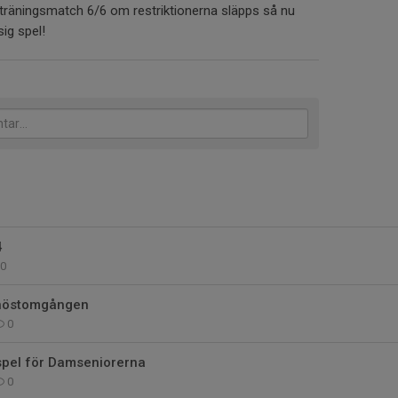
 träningsmatch 6/6 om restriktionerna släpps så nu
sig spel!
4
0
 höstomgången
0
spel för Damseniorerna
0