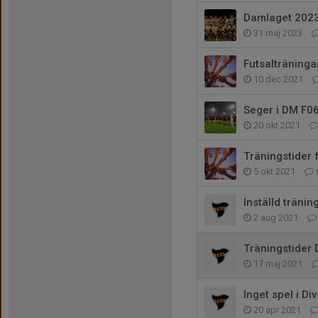
Damlaget 202
31 maj 2023
Futsalträninga
10 dec 2021
Seger i DM F06
20 okt 2021
Träningstider 
5 okt 2021
Inställd träni
2 aug 2021
Träningstider
17 maj 2021
Inget spel i Di
20 apr 2021