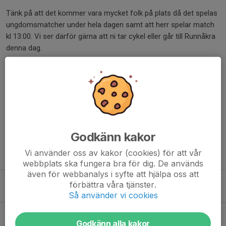
Tänk på att det kommer vara mycket folk på plats då det spelas
ungdomsmatcher under hela dagen samt att herr spelar match
kl 13:00. Vi ser därför gärna att ni tar cykel eller går till Runnåkra
denna dag.
Ungdomssektionen och Spelarrådet
Egnahems BK
Dela nyhet
Godkänn kakor
Vi använder oss av kakor (cookies) för att vår
Tidigare nyheter
webbplats ska fungera bra för dig. De används
även för webbanalys i syfte att hjälpa oss att
Höstsäsongen drar igång
förbättra våra tjänster.
2 aug, 20:41
Så använder vi cookies
Tack för er insats under Ironman!
Godkänn alla kakor
6 jul, 13:43