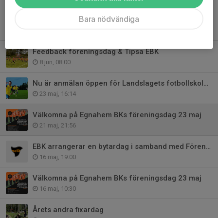
Bara nödvändiga
Att tänka på vid träning och match i hög värme
24 jun, 09:29
Feedback föreningsdag & Tipsa EBK
8 jun, 08:00
Nu är anmälan öppen för Landslagets fotbollskola v33
23 maj, 16:14
Välkomna på Egnahem BKs föreningsdag 23 maj
21 maj, 21:56
EBK arrangerar en bytardag i samband med Föreningsdagen 23 maj 23 maj
16 maj, 19:00
Välkomna på Egnahem BKs föreningsdag 23 maj
16 maj, 10:30
Årets andra fixardag