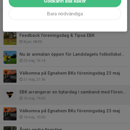
Godkänn alla kakor
6 jul, 13:43
Bara nödvändiga
Att tänka på vid träning och match i hög värme
24 jun, 09:29
Feedback föreningsdag & Tipsa EBK
8 jun, 08:00
Nu är anmälan öppen för Landslagets fotbollskola v33
23 maj, 16:14
Välkomna på Egnahem BKs föreningsdag 23 maj
21 maj, 21:56
EBK arrangerar en bytardag i samband med Föreningsdagen 23 maj 23 maj
16 maj, 19:00
Välkomna på Egnahem BKs föreningsdag 23 maj
16 maj, 10:30
Årets andra fixardag