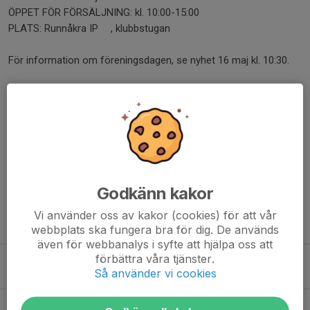
ÖPPET FÖR FÖRSÄLJNING: kl. 10:00-15:00
PLATS: Runnåkra IP , klubbstugan
För information om föreningsdagen, se nyhet 16 maj kl. 10:30.
Har ni frågor kontakta
Jenny Mörberg 070-2273185
Erica Löwhagen 073-9604529
Dela nyhet
Godkänn kakor
Vi använder oss av kakor (cookies) för att vår
Tidigare nyheter
webbplats ska fungera bra för dig. De används
även för webbanalys i syfte att hjälpa oss att
förbättra våra tjänster.
Höstsäsongen drar igång
Så använder vi cookies
2 aug, 20:41
Tack för er insats under Ironman!