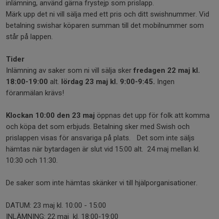
inlämning, använd gärna frystejp som prislapp.
Märk upp det ni vill sälja med ett pris och ditt swishnummer. Vid
betalning swishar köparen summan till det mobilnummer som
står på lappen.
Tider
Inlämning av saker som ni vill sälja sker
fredagen 22 maj kl.
18:00-19:00
alt.
lördag 23 maj kl. 9:00-9:45.
Ingen
föranmälan krävs!
Klockan 10:00 den 23 maj
öppnas det upp för folk att komma
och köpa det som erbjuds. Betalning sker med Swish och
prislappen visas för ansvariga på plats. Det som inte säljs
hämtas när bytardagen är slut vid 15:00 alt. 24 maj mellan kl.
10:30 och 11:30.
De saker som inte hämtas skänker vi till hjälporganisationer.
DATUM: 23 maj kl. 10:00 - 15:00
INLÄMNING: 22 maj kl. 18:00-19:00