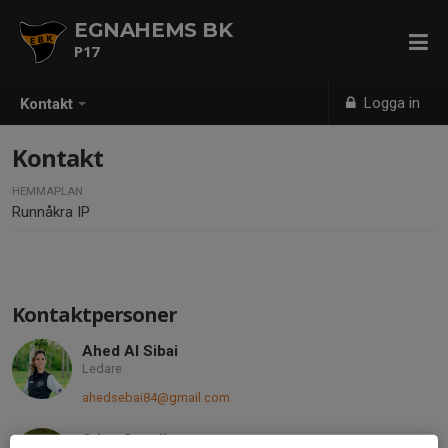
EGNAHEMS BK
P17
Logga in
Kontakt
Kontakt
HEMMAPLAN
Runnåkra IP
Kontaktpersoner
Ahed Al Sibai
Ledare
ahedsebai84@gmail.com
Stina Ottevik