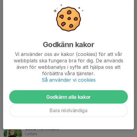
Ledare
073-436 94 64
stinaottevik@hotmail.com
Benny Gimborn
Ledare
Godkänn kakor
073-627 55 46
benny_pettersson82@hotmail.com
Vi använder oss av kakor (cookies) för att vår
webbplats ska fungera bra för dig. De används
Johanna Nilsson
även för webbanalys i syfte att hjälpa oss att
Ledare
förbättra våra tjänster.
073-801 70 91
Så använder vi cookies
johanna.nilsson890@gmail.com
Rikard Tranmo
Godkänn alla kakor
Ledare
Bara nödvändiga
070-101 07 63
rikard.tranmo@gmail.com
Stina Hörnmark
Ledare