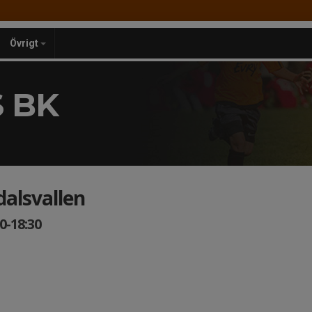
Övrigt
 BK
dalsvallen
0-18:30