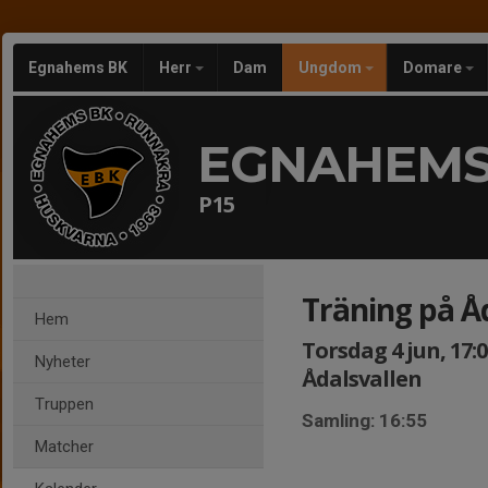
Egnahems BK
Herr
Dam
Ungdom
Domare
EGNAHEMS
P15
Träning på Å
Hem
Torsdag 4 jun, 17:0
Nyheter
Ådalsvallen
Truppen
Samling: 16:55
Matcher