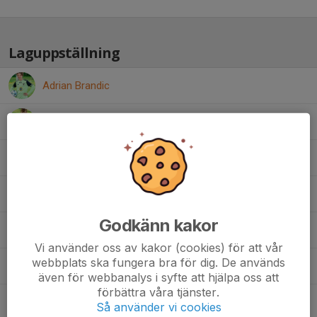
Laguppställning
Adrian Brandic
Edin Safic
Elis Holm
Lionel Lazar
Godkänn kakor
Melvin Nordquist
Vi använder oss av kakor (cookies) för att vår
webbplats ska fungera bra för dig. De används
Olle Blomdahl
även för webbanalys i syfte att hjälpa oss att
förbättra våra tjänster.
Philip Fridlund
Så använder vi cookies