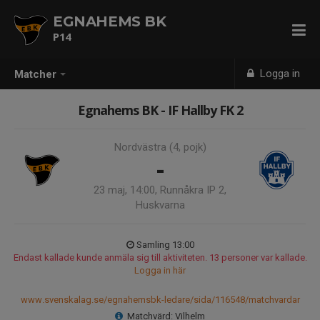
EGNAHEMS BK
P14
Logga in
Matcher
Egnahems BK - IF Hallby FK 2
Nordvästra (4, pojk)
-
23 maj, 14:00, Runnåkra IP 2,
Huskvarna
Samling 13:00
Endast kallade kunde anmäla sig till aktiviteten. 13 personer var kallade.
Logga in här
www.svenskalag.se/egnahemsbk-ledare/sida/116548/matchvardar
Matchvärd: Vilhelm