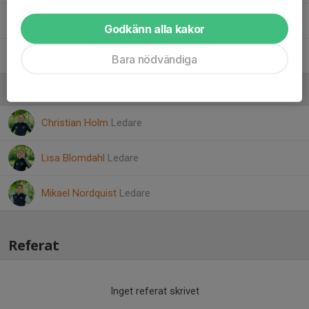
Svante André
Godkänn alla kakor
Vilhelm Elmsjö
Bara nödvändiga
Ledare
Christian Holm
Ledare
Lisa Blomdahl
Ledare
Mikael Nordquist
Ledare
Referat
Inget referat skrivet