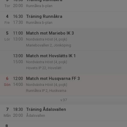
20:00
Tor
Runnåkra b-plan
4
16:30
Träning Runnåkra
17:30
Fre
Runnåkra b-plan
5
11:00
Match mot Mariebo IK 3
13:00
Lör
Nordvästra Höst (4, pojk)
Mariebovallen 2, Jönköping
13:00
Match mot Hovslätts IK 1
15:00
Nordvästra Höst (4, pojk)
Hovets IP 22, Hovslätt
6
12:00
Match mot Husqvarna FF 3
14:00
Sön
Nordvästra Höst (4, pojk)
Runnåkra IP 2, Huskvarna
v.37
7
18:30
Träning Ådalsvallen
20:00
Mån
Ådalsvallen
8