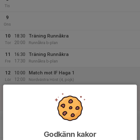
Tis
9
Ons
10
18:30
Träning Runnåkra
20:00
Tor
Runnåkra b-plan
11
16:30
Träning Runnåkra
17:30
Fre
Runnåkra b-plan
12
10:00
Match mot IF Haga 1
12:00
Lör
Nordvästra Höst (4, pojk)
13
12:00
Match mot Norrahammars GIS 2
14:00
Sön
Nordvästra Höst (4, pojk)
Runnåkra IP 2, Huskvarna
v.38
14
18:30
Träning Ådalsvallen
20:00
Godkänn kakor
Mån
Ådalsvallen