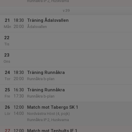
Runnåkra IP 2, Huskvarna
v.39
21
18:30
Träning Ådalsvallen
20:00
Mån
Ådalsvallen
22
Tis
23
Ons
24
18:30
Träning Runnåkra
20:00
Tor
Runnåkra b-plan
25
16:30
Träning Runnåkra
17:30
Fre
Runnåkra b-plan
26
12:00
Match mot Tabergs SK 1
14:00
Lör
Nordvästra Höst (4, pojk)
Runnåkra IP 2, Huskvarna
27
12:00
Match mot Tenhults IF 1