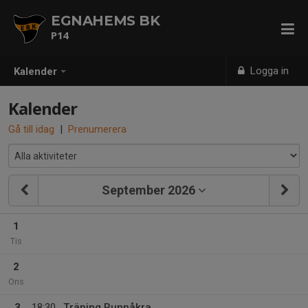
EGNAHEMS BK
P14
Logga in
Kalender
Kalender
Gå till idag
|
Prenumerera
September 2026
1
Tis
2
Ons
3
18:30
Träning Runnåkra