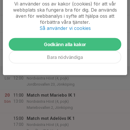
Vi använder oss av kakor (cookies) för att vår
15
webbplats ska fungera bra för dig. De används
Tis
även för webbanalys i syfte att hjälpa oss att
16
förbättra våra tjänster.
Ons
Så använder vi cookies
17
18:30
Träning Runnåkra
20:00
Godkänn alla kakor
Tor
Runnåkra b-plan
18
16:30
Träning Runnåkra
Bara nödvändiga
17:30
Fre
Runnåkra b-plan
19
10:00
Match mot Jönköpings Södra IF 3
12:00
Lör
Nordvästra Höst (4, pojk)
Jordbrovallen 23, Jönköping
20
11:00
Match mot Mariebo IK 1
13:00
Sön
Nordvästra Höst (4, pojk)
Mariebovallen 2, Jönköping
15:00
Match mot Adelövs IK 1
17:00
Nordvästra Höst (4, pojk)