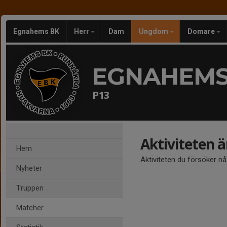
Egnahems BK
Herr
Dam
Ungdom
Domare
EGNAHEMS
P13
Aktiviteten 
Hem
Aktiviteten du försöker n
Nyheter
Truppen
Matcher