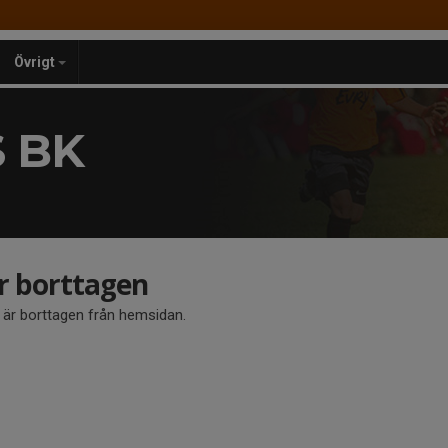
Övrigt
 BK
är borttagen
å är borttagen från hemsidan.