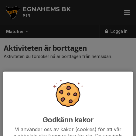
EGNAHEMS BK
P13
Logga in
Matcher
Aktiviteten är borttagen
Aktiviteten du försöker nå är borttagen från hemsidan.
Godkänn kakor
Vi använder oss av kakor (cookies) för att vår
webbplats ska fungera bra för dig. De används