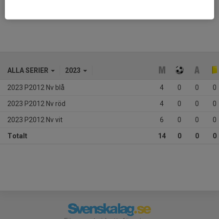
Ålder
14 år
ALLA SERIER
2023
2023 P2012 Nv blå
4
0
0
0
2023 P2012 Nv röd
4
0
0
0
2023 P2012 Nv vit
6
0
0
0
Totalt
14
0
0
0