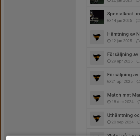
22 jun 2025
Specialkost un
14 jun 2025
Hämtning av 
12 jun 2025
Försäljning av
29 apr 2025
Försäljning a
21 apr 2025
Match mot Mar
18 dec 2024
Uthämtning oc
20 sep 2024
Slutet på förs