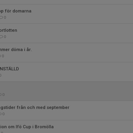
pp för domarna
0
ortlotten
0
mmer döma i år.
0
 INSTÄLLD
0
0
ngstider från och med september
0
tion om Ifö Cup i Bromölla