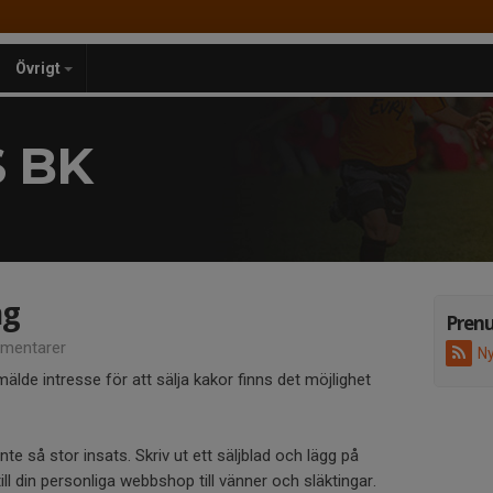
Övrigt
 BK
ng
Pren
mentarer
Ny
lde intresse för att sälja kakor finns det möjlighet
nte så stor insats. Skriv ut ett säljblad och lägg på
till din personliga webbshop till vänner och släktingar.