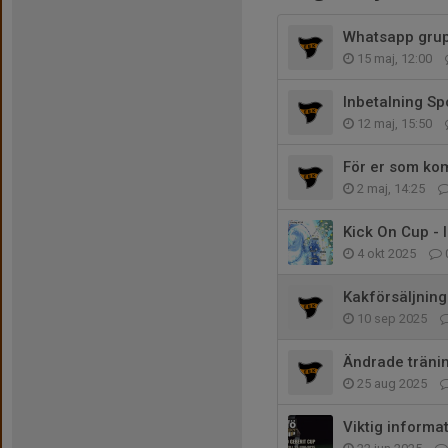
Whatsapp gru
15 maj, 12:00
Inbetalning Sp
12 maj, 15:50
För er som ko
2 maj, 14:25
Kick On Cup -
4 okt 2025
Kakförsäljning
10 sep 2025
Ändrade träni
25 aug 2025
Viktig informa