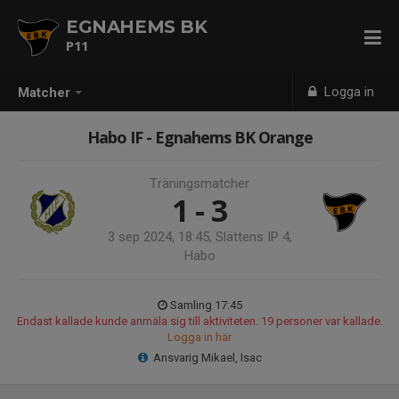
EGNAHEMS BK
P11
Logga in
Matcher
Habo IF - Egnahems BK Orange
Träningsmatcher
1 - 3
3 sep 2024, 18:45, Slättens IP 4,
Habo
Samling 17:45
Endast kallade kunde anmäla sig till aktiviteten. 19 personer var kallade.
Logga in här
Ansvarig Mikael, Isac