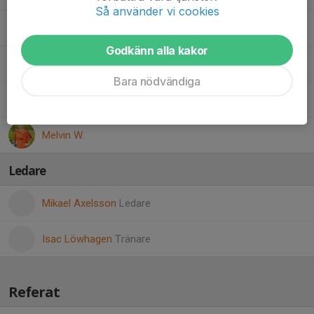
Så använder vi cookies
Emil O.
Godkänn alla kakor
Dyar R.
Bara nödvändiga
Adam R.
Melvin W.
Ledare
Mikael Axelsson
Ledare
Isac Löwhagen
Tränare
Referat