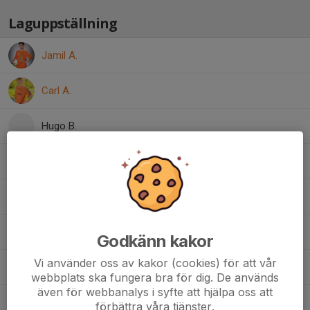
Laguppställning
Jamil A.
Carl A.
Hugo B.
Hossein H.
Sigge J.
Eddie L.
Godkänn kakor
Vi använder oss av kakor (cookies) för att vår
Emil L.
webbplats ska fungera bra för dig. De används
även för webbanalys i syfte att hjälpa oss att
Liam L.
förbättra våra tjänster.