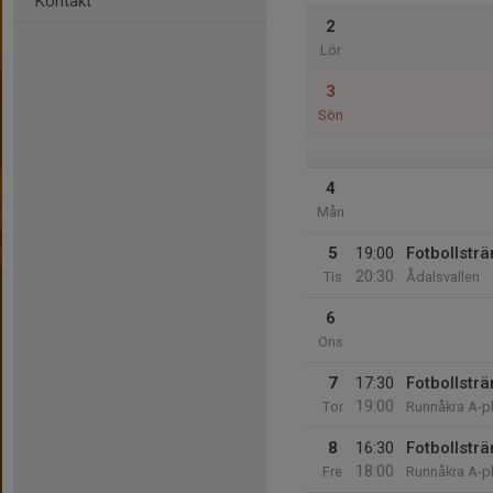
Kontakt
2
Lör
3
Sön
4
Mån
5
19:00
Fotbollsträ
20:30
Tis
Ådalsvallen
6
Ons
7
17:30
Fotbollsträ
19:00
Tor
Runnåkra A-p
8
16:30
Fotbollsträ
18:00
Fre
Runnåkra A-p