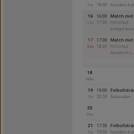
18:00
Fre
Runnåkra A-p
16
16:00
Match mot 
17:20
Lör
P2010 Nv3
Inslaget Aren
17
17:00
Match mot 
18:20
Sön
P2010 Nv2
Råslätts IP 2
18
Mån
19
19:00
Fotbollsträ
20:30
Tis
Ådalsvallen
20
Ons
21
17:30
Fotbollsträ
19:00
Tor
Runnåkra A-p