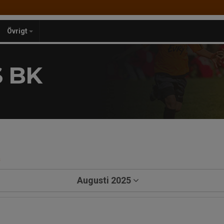
Övrigt
 BK
a
Augusti 2025