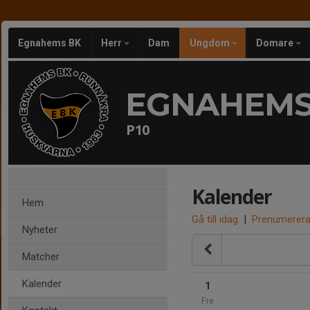
Egnahems BK
Herr
Dam
Ungdom
Domare
EGNAHEMS
P10
Kalender
Hem
Gå till idag
|
Prenumerer
Nyheter
Matcher
Kalender
1
Fre