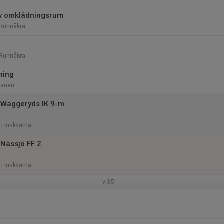
av omklädningsrum
Runnåkra
Runnåkra
ning
lanen
 Waggeryds IK 9-m
, Huskvarna
Nässjö FF 2
, Huskvarna
v.35