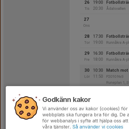
26
19:00
Fotbollsträ
20:30
Tis
Ådalsvallen
27
Ons
28
17:30
Fotbollsträ
19:00
Tor
Runnåkra A-p
29
16:30
Fotbollsträ
18:00
Fre
Runnåkra A-p
30
10:30
Match mot 
11:50
Lör
P2010 Nv3
Runeplan 1, S
31
18:30
Match mot 
Godkänn kakor
20:00
Sön
P2010 Nv2
Kabevallen 1,
Vi använder oss av kakor (cookies) för 
webbplats ska fungera bra för dig. De
för webbanalys i syfte att hjälpa oss att
våra tjänster.
Så använder vi cookies