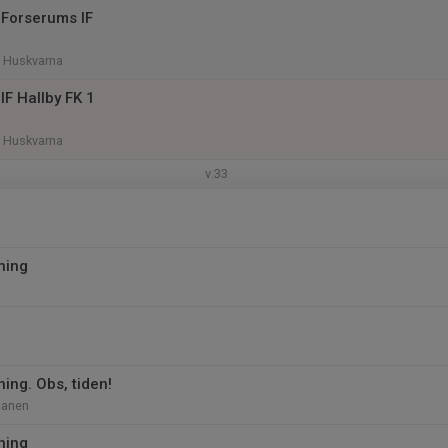
Forserums IF
, Huskvarna
IF Hallby FK 1
, Huskvarna
v.33
ning
ning. Obs, tiden!
lanen
ning