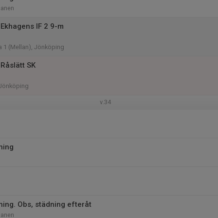
lanen
Ekhagens IF 2 9-m
a 1 (Mellan), Jönköping
Råslätt SK
, Jönköping
v.34
ning
ning. Obs, städning efteråt
lanen