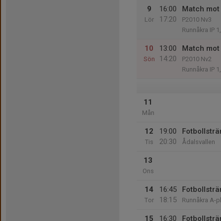
9
16:00
Match mot 
17:20
Lör
P2010 Nv3
Runnåkra IP 1
10
13:00
Match mot 
14:20
Sön
P2010 Nv2
Runnåkra IP 1
11
Mån
12
19:00
Fotbollsträ
20:30
Tis
Ådalsvallen
13
Ons
14
16:45
Fotbollsträ
18:15
Tor
Runnåkra A-p
15
16:30
Fotbollsträ