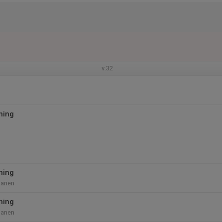
v.32
ning
ning
lanen
ning
lanen