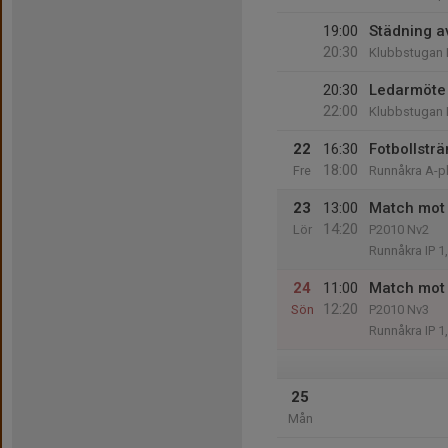
19:00
Städning 
20:30
Klubbstugan 
20:30
Ledarmöte
22:00
Klubbstugan 
22
16:30
Fotbollsträ
18:00
Fre
Runnåkra A-p
23
13:00
Match mot
14:20
Lör
P2010 Nv2
Runnåkra IP 1
24
11:00
Match mot 
12:20
Sön
P2010 Nv3
Runnåkra IP 1
25
Mån