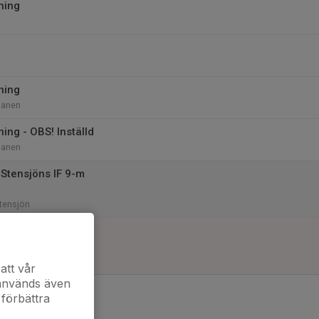
ning
ning
lanen
ning - OBS! Inställd
lanen
Stensjöns IF 9-m
tensjön
Tenhults IF
 Tenhult
att vår
 används även
 förbättra