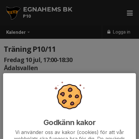
EGNAHEMS BK
P10
Logga in
Kalender
Träning P10/11
Fredag 10 jul, 17:00-18:30
Ådalsvallen
Samling: 16:50, Ådalsvallen
Godkänn kakor
Vi använder oss av kakor (cookies) för att vår
webbplats ska fungera bra för dig. De används