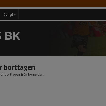
Övrigt
 BK
är borttagen
å är borttagen från hemsidan.