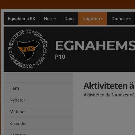
Egnahems BK
Herr
Dam
Ungdom
Domare
EGNAHEMS
P10
Aktiviteten 
Hem
Aktiviteten du försöker n
Nyheter
Matcher
Kalender