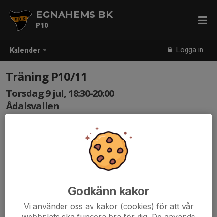
EGNAHEMS BK
P10
Logga in
Kalender
Träning P10/11
Torsdag 9 jul, 18:30-20:00
Ådalsvallen
Samling: 18:20, Ådalsvallen
Godkänn kakor
Vi använder oss av kakor (cookies) för att vår
webbplats ska fungera bra för dig. De används