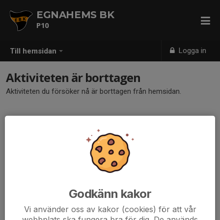
EGNAHEMS BK
P10
Logga in
Till hemsidan
Aktiviteten är borttagen
Aktiviteten du försöker nå är borttagen från hemsidan.
Godkänn kakor
Vi använder oss av kakor (cookies) för att vår
webbplats ska fungera bra för dig. De används