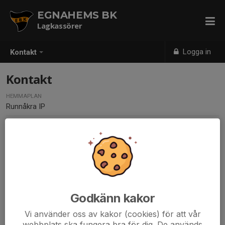
EGNAHEMS BK
Lagkassörer
Logga in
Kontakt
Kontakt
HEMMAPLAN
Runnåkra IP
Godkänn kakor
Vi använder oss av kakor (cookies) för att vår
webbplats ska fungera bra för dig. De används