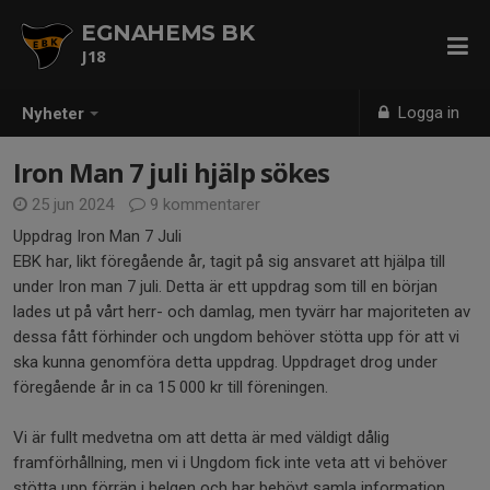
EGNAHEMS BK
J18
Logga in
Nyheter
Iron Man 7 juli hjälp sökes
25 jun 2024
9 kommentarer
Uppdrag Iron Man 7 Juli
EBK har, likt föregående år, tagit på sig ansvaret att hjälpa till
under Iron man 7 juli. Detta är ett uppdrag som till en början
lades ut på vårt herr- och damlag, men tyvärr har majoriteten av
dessa fått förhinder och ungdom behöver stötta upp för att vi
ska kunna genomföra detta uppdrag. Uppdraget drog under
föregående år in ca 15 000 kr till föreningen.
Vi är fullt medvetna om att detta är med väldigt dålig
framförhållning, men vi i Ungdom fick inte veta att vi behöver
stötta upp förrän i helgen och har behövt samla information