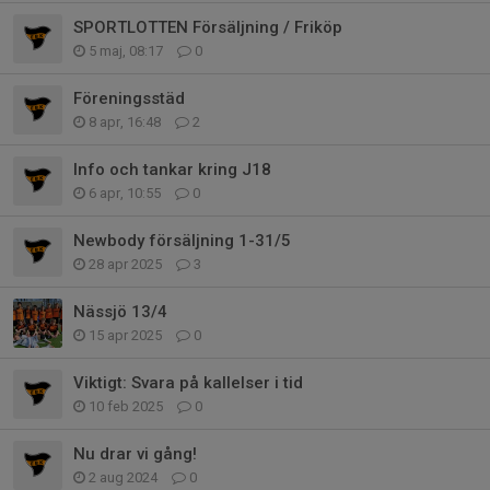
SPORTLOTTEN Försäljning / Friköp
5 maj, 08:17
0
Föreningsstäd
8 apr, 16:48
2
Info och tankar kring J18
6 apr, 10:55
0
Newbody försäljning 1-31/5
28 apr 2025
3
Nässjö 13/4
15 apr 2025
0
Viktigt: Svara på kallelser i tid
10 feb 2025
0
Nu drar vi gång!
2 aug 2024
0