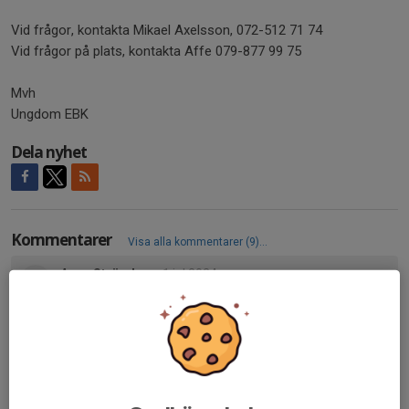
Vid frågor, kontakta Mikael Axelsson, 072-512 71 74
Vid frågor på plats, kontakta Affe 079-877 99 75
Mvh
Ungdom EBK
Dela nyhet
Kommentarer
Visa alla kommentarer (9)...
Anna Strömberg
1 jul 2024
Vi är bortresta och har tyvärr inte möjlighet att hjälpa till.
Thomas Olsson
1 jul 2024
Bra att några svarade i alla fall för då vet vi ju att några
sett. Nej tanken är att grabbarna ska hjälpa till. Men det
är klart gör de inte det så behövs ju personer ändå.