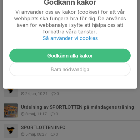
Godkänn kakor
Simon
2 jul 2024
Vi använder oss av kakor (cookies) för att vår
Jag är bortrest då
webbplats ska fungera bra för dig. De används
även för webbanalys i syfte att hjälpa oss att
Isac
2 jul 2024
förbättra våra tjänster.
Är inte hemma
Så använder vi cookies
Godkänn alla kakor
Bara nödvändiga
Tidigare nyheter
Ironman
24 jun, 10:21
0
Utdelning av SPORTLOTTEN på måndagens träning
8 maj, 11:17
0
SPORTLOTTEN INFO
5 maj, 08:27
0