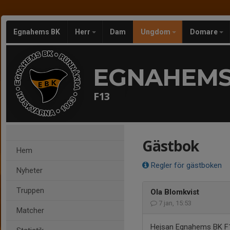
Egnahems BK
Herr
Dam
Ungdom
Domare
EGNAHEMS
F13
Gästbok
Hem
Regler för gästboken
Nyheter
Truppen
Ola Blomkvist
7 jan, 15:53
Matcher
Hejsan Egnahems BK F