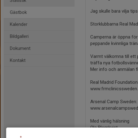
Statistik
Jag skulle bara vilja tip
Gästbok
Storklubbarna Real Madr
Kalender
Bildgalleri
Camperna är öppna för a
peppande kvinnliga trän
Dokument
Varmt välkomna till ett
Kontakt
träffa nya fotbollsvänne
Mer info och anmälan fi
Real Madrid Foundation 
www.frmclinicssweden
Arsenal Camp Sweden: 
www.arsenalcampswed
Med vänlig hälsning
Ola Blomkvist