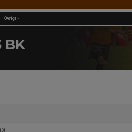
Övrigt
 BK
13!