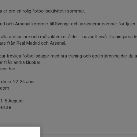
sa er om en rolig fotbollsaktivitet i sommar.
id och Arsenal kommer till Sverige och arrangerar camper för tjejer.
lla utespelare och målvakter i er ålder - oavsett nivå. Träningarna l
are från Real Madrid och Arsenal.
 par trevliga fotbollsdagar med bra träning och god stämning där du 
r från andra klubbar.
nns här.
clinic: 22-26 Juni
.com
1-5 Augusti
en.se