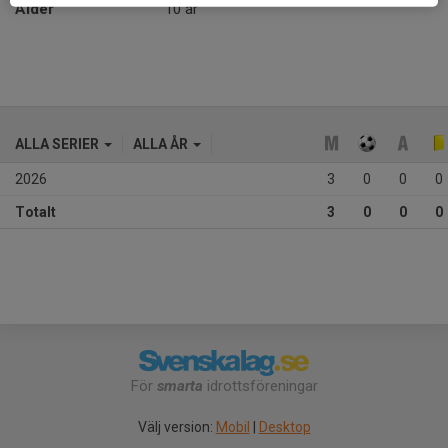
Ålder
10 år
ALLA SERIER
ALLA ÅR
2026
3
0
0
0
Totalt
3
0
0
0
För
smarta
idrottsföreningar
Välj version:
Mobil
|
Desktop