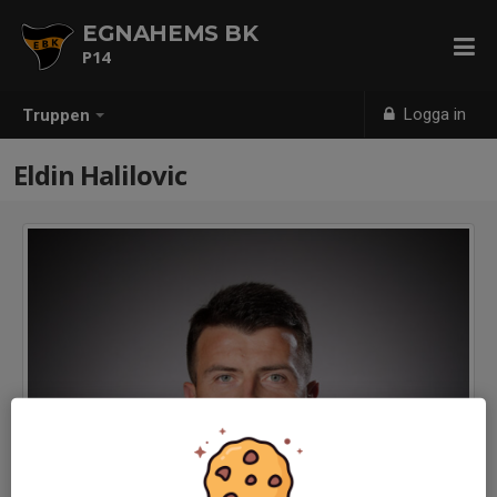
EGNAHEMS BK
P14
Logga in
Truppen
Eldin Halilovic